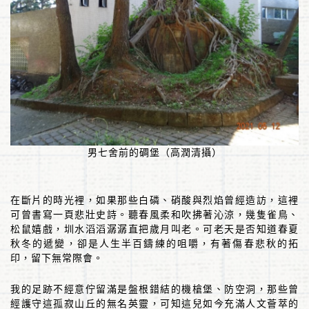
男七舍前的碉堡（高潤清攝）
在斷片的時光裡，如果那些白磷、硝酸與烈焰曾經造訪，這裡
可曾書寫一頁悲壯史詩。聽春風柔和吹拂著沁涼，幾隻雀鳥、
松鼠嬉戲，圳水滔滔潺潺直把歲月叫老。可老天是否知道春夏
秋冬的遞變，卻是人生半百鑄練的咀嚼，有著傷春悲秋的拓
印，留下無常際會。
我的足跡不經意佇留滿是盤根錯結的機槍堡、防空洞，那些曾
經護守這孤寂山丘的無名英靈，可知這兒如今充滿人文薈萃的