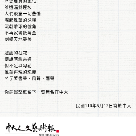
歷史扉頁的風化
誰遺漏雙連坡
人們淡忘一切悲慟
崛起風華的詠嘆
沉戟雕琢的號角
不再家書抵萬金
刻鏤天地靜美
戲謔的孤寂
傳說阿飄來過
但不足以勾勒
風華再現的瑰麗
ㄔ亍著書聲、風聲、雨聲
你銅鐵堅壁留下一瞥無名在中大
民國110年5月12日寫於中大