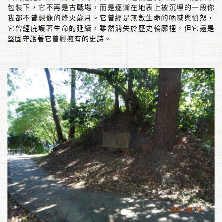
包裝下，它不再是古戰場，而是逐漸在地表上被沉埋的一段你
我都不曾想像的烽火歲月。它曾經是無數生命的吶喊與憤怒，
它曾經庇護著生命的延續，雖然消失於歷史輪廓裡，但它還是
堅固守護著它曾經擁有的史詩。