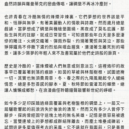
盎然詩韻與羅曼蒂克的戀曲傳唱，讓碉堡不再冰冷塵封。
也許青春在冷酷無情的烽煙淬煉裏，它們夢想的世界該是平
和、恬靜與無爭，有著美麗動人的情歌與詩趣。然而歲月總是
戲謔，當夢想成了碉堡與機槍堡圍繞，黑夜成了莫名庇護，那
些生與死的註腳，就成日常習性。可知道那些年白天是多麼淒
慘的賭注，火網交織著、彈雨炸裂、灼燒著驚慌與哭泣。那些
猙獰鐵鳥不停撒下濃灼烈焰與噬血腥臭，瀰漫著生離死別的場
景，讓多少築夢的年輕人來不及書寫屬於他們史詩般的扉頁。
歷史是冷酷的，當烽煙被人們無意或刻意淡忘，這裡烙印的故
事早已覆蓋著剝落的痕跡，如茵的草被與林蔭樹根，試圖遮掩
一切。其實也無須費周章，冬、春之際的九降風颳起令人繾綣
情思，總是多愁善感的腳本。夏、秋時節如雷灌耳的蟬樂，總
讓人慵懶成鄉愁，在浪漫曲俓聆聽鐘聲敲響新世紀的崢嶸。
如今多少足印踩踏過綠茵覆蓋與老樹盤根的碉堡上，一屆又一
屆驪歌響起的前浪消失於後浪的湧至，然而又有多少人曾停下
腳步，探詢曾經固守這塊土地的無名英雄。記憶是很容易被遺
忘，當雙連坡上的夢想都成群結隊離去，而塵土堆壘成礫岩，
試問這是多麼值得考古的采風。它不遠就在我面前，只是美景