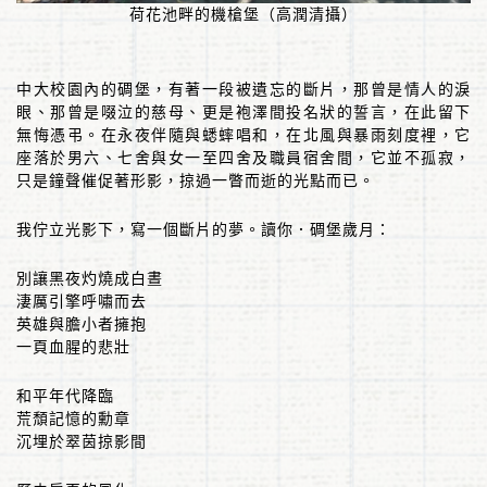
荷花池畔的機槍堡（高潤清攝）
中大校園內的碉堡，有著一段被遺忘的斷片，那曾是情人的淚
眼、那曾是啜泣的慈母、更是袍澤間投名狀的誓言，在此留下
無悔憑弔。在永夜伴隨與蟋蟀唱和，在北風與暴雨刻度裡，它
座落於男六、七舍與女一至四舍及職員宿舍間，它並不孤寂，
只是鐘聲催促著形影，掠過一瞥而逝的光點而已。
我佇立光影下，寫一個斷片的夢。讀你．碉堡歲月：
別讓黑夜灼燒成白晝
淒厲引擎呼嘯而去
英雄與膽小者擁抱
一頁血腥的悲壯
和平年代降臨
荒頹記憶的勳章
沉埋於翠茵掠影間