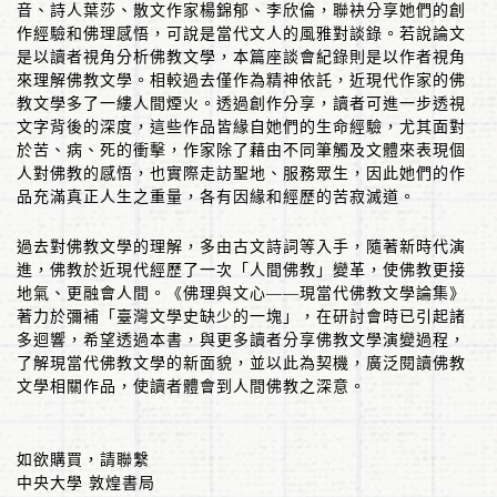
音、詩人葉莎、散文作家楊錦郁、李欣倫，聯袂分享她們的創
作經驗和佛理感悟，可說是當代文人的風雅對談錄。若說論文
是以讀者視角分析佛教文學，本篇座談會紀錄則是以作者視角
來理解佛教文學。相較過去僅作為精神依託，近現代作家的佛
教文學多了一縷人間煙火。透過創作分享，讀者可進一步透視
文字背後的深度，這些作品皆緣自她們的生命經驗，尤其面對
於苦、病、死的衝擊，作家除了藉由不同筆觸及文體來表現個
人對佛教的感悟，也實際走訪聖地、服務眾生，因此她們的作
品充滿真正人生之重量，各有因緣和經歷的苦寂滅道。
過去對佛教文學的理解，多由古文詩詞等入手，隨著新時代演
進，佛教於近現代經歷了一次「人間佛教」變革，使佛教更接
地氣、更融會人間。《佛理與文心
——
現當代佛教文學論集》
著力於彌補「臺灣文學史缺少的一塊」，在研討會時已引起諸
多迴響，希望透過本書，與更多讀者分享佛教文學演變過程，
了解現當代佛教文學的新面貌，並以此為契機，廣泛閱讀佛教
文學相關作品，使讀者體會到人間佛教之深意。
如欲購買，請聯繫
中央大學 敦煌書局