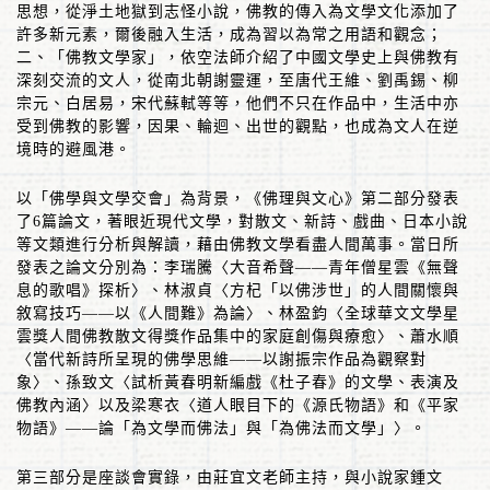
思想，從淨土地獄到志怪小說，佛教的傳入為文學文化添加了
許多新元素，爾後融入生活，成為習以為常之用語和觀念；
二、「佛教文學家」，依空法師介紹了中國文學史上與佛教有
深刻交流的文人，從南北朝謝靈運，至唐代王維、劉禹錫、柳
宗元、白居易，宋代蘇軾等等，他們不只在作品中，生活中亦
受到佛教的影響，因果、輪迴、出世的觀點，也成為文人在逆
境時的避風港。
以「佛學與文學交會」為背景，《佛理與文心》第二部分發表
了
6
篇論文，著眼近現代文學，對散文、新詩、戲曲、日本小說
等文類進行分析與解讀，藉由佛教文學看盡人間萬事。當日所
發表之論文分別為：李瑞騰〈大音希聲
——
青年僧星雲《無聲
息的歌唱》探析〉、林淑貞〈方杞「以佛涉世」的人間關懷與
敘寫技巧
——
以《人間難》為論〉、林盈鈞〈全球華文文學星
雲獎人間佛教散文得獎作品集中的家庭創傷與療愈〉、蕭水順
〈當代新詩所呈現的佛學思維
——
以謝振宗作品為觀察對
象〉、孫致文〈試析黃春明新編戲《杜子春》的文學、表演及
佛教內涵〉以及梁寒衣〈道人眼目下的《源氏物語》和《平家
物語》
——
論「為文學而佛法」與「為佛法而文學」〉。
第三部分是座談會實錄，由莊宜文老師主持，與小說家鍾文