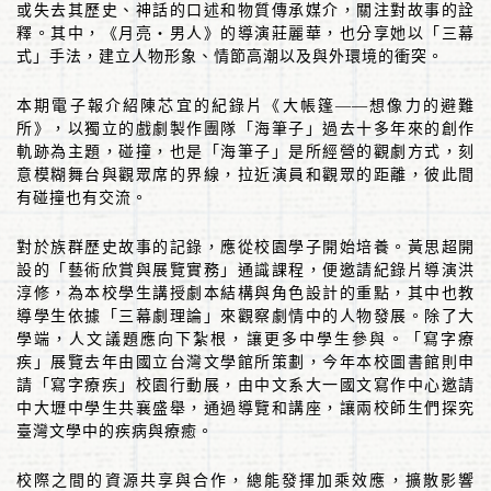
或失去其歷史、神話的口述和物質傳承媒介，關注對故事的詮
釋。其中，
《月亮・男人》的導演莊麗華，也分享她以「三幕
式」手法，建立人物形象、情節高潮以及與外環境的衝突。
本期電子報
介紹陳芯宜的紀錄片《大帳篷
——
想像力的避難
所》，以
獨立的戲劇製作團隊「海筆子」過去十多年來的創作
軌跡為主題，
碰撞，也是
「海筆子」是所經營的觀劇方式，刻
意模糊舞台與觀眾席的界線，拉近演員和觀眾的距離，彼此間
有碰撞也有交流。
對於族群歷史故事的記錄，應從校園學子開始培養。黃思超開
設的
「藝術欣賞與展覽實務」通識課程
，便邀請紀錄片導演
洪
淳修
，為本校學生講授劇本結構與角色設計的重點，其中也教
導學生
依據「三幕劇理論」來觀察劇情中的人物發展。
除了大
學端，人文議題應向下紮根，讓更多中學生參與。「寫字療
疾」展覽去年由國立台灣文學館所策劃，今年本校圖書館則申
請「寫字療疾」校園行動展，由中文系大一國文寫作中心邀請
中大壢中學生共襄盛舉，通過導覽和講座，讓兩校師生們探究
臺灣文學中的疾病與療癒。
校際之間的資源共享與合作，總能發揮加乘效應，擴散影響