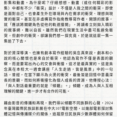
影集和動畫。為什麼呢？仔細想想，動畫（或任何精彩的影
集）中都有不少「衝突」設計，不僅是人我之間的衝突，即使
是面對自己，也會產生外在環境與內在需求的衝突、理想與現
實的衝突。甚至在非虛構寫作指南教導寫作者，開頭的敘事，
就「應該將關鍵角色從他的軌道撞開」，將讀者立刻拋入精彩
的敘事網，難以自拔。雖然我們在現實生活中盡可能避免衝
突，但劇中的衝突，卻讓我們想一探究竟，於是就這麼一集一
集追了下去。
對於資深導演、也擁有劇本寫作經驗的吳念真來說，劇本
和
小
說的核心關懷也是來自於衝突，他認為寫作不僅是表面的觀
察，而是要寫出內心的交會與衝撞，這才是最真實的。這是吳
念真在本校大一週會講座「人生走過，皆是風景」中的一句
話，曾經，在當下顯示為火燙的衝突，最後皆是回憶中意義深
長的景觀，而如何將衝撞化為個人成長的資源，他傳授心法：
「與人對話最重要的就是『傾聽』。」傾聽，成為人與人互相
理解的關鍵，進一步才有合作的可能。
藉由影音的傳播和再現，我們得以傾聽不同族群的心聲，
2024
年臺灣國際民族誌影展在中大
107
電影空間
，以幾部電影探討集
體記憶與傳播媒介的關係，追蹤原住民族與少數群體如何保留