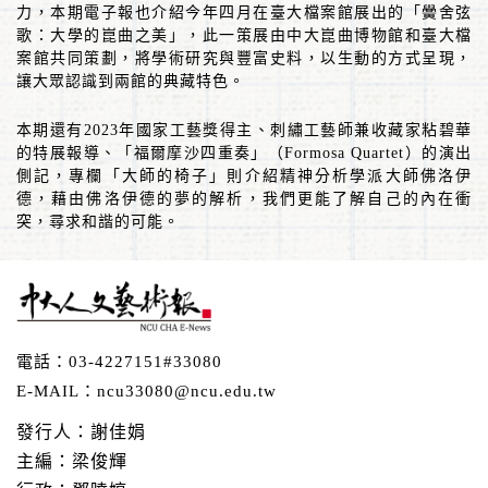
力，本期電子報也介紹今年四月在臺大檔案館展出的「黌舍弦
歌：大學的崑曲之美」，此一策展由中大崑曲博物館和臺大檔
案館共同策劃，將學術研究與豐富史料，以生動的方式呈現，
讓大眾認識到兩館的典藏特色。
本期還有
2023
年國家工藝獎得主、刺繡工藝師兼收藏家
粘碧華
的特展報導、「福爾摩沙四重奏」（
Formosa Quartet
）的演出
側記，專欄「大師的椅子」則介紹精神分析學派大師佛洛伊
德，藉由佛洛伊德的夢的解析，我們更能了解自己的內在衝
突，尋求和諧的可能。
電話：
03-4227151#33080
E-MAIL：
ncu33080@ncu.edu.tw
發行人：謝佳娟
主編：梁俊輝