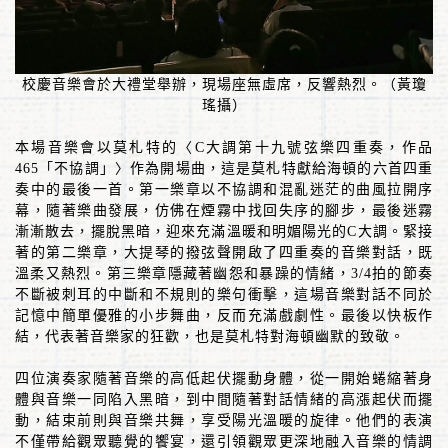
校慶音樂會於大禮堂舉辦，現場座無虛席，反響熱烈。（黃瓊
瑤攝）
本場音樂會以莫札特的〈
C
大調第十九號弦樂四重奏，作品
465
「不協調」〉作為開場曲，這是莫札特獻給海頓的六首四重
奏中的最後一首。第一樂章以不協調和混亂迷茫的曲風拉開序
幕，隨著樂曲發展，仿佛在煙霧中找回失序的腳步，最後迷霧
漸漸散去，擺脫黑暗，迎來充滿溫暖和明媚陽光的
C
大調。緊接
著的第二樂章，大提琴的撥弦聲開啟了四重奏的音樂對話，既
溫柔又熱烈。第三樂章隱藏著幽怨和暴躁的情緒，
3/4
拍的節奏
不斷被刺耳的中斷和不規則的樂句衝擊，這場音樂對話不同於
記憶中簡單優雅的小步舞曲，反而充滿戲劇性。最後以快板作
結，代表著音樂家的狂歡，也是莫札特對海頓幽默的致敬。
四位演奏家隨著音樂的高低起伏擺動身體，從一開始蜷縮著身
體與音樂一同陷入黑暗，到中間隨著對話情緒的高漲起伏而擺
動，結束前則與音樂共舞，享受陽光溫暖的旋律。他們的表演
不僅帶給觀眾聽覺的饗宴，還引領觀眾更深地融入音樂的情調