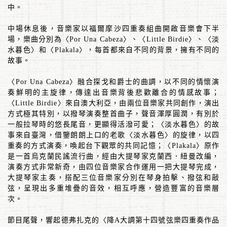
中。
中場休息後，音樂家以福爾摩沙四重奏組曲開啟音樂會下半
場，樂曲分別為〈
Por Una Cabeza
〉、〈
Little Birdie
〉、〈淡
水暮色〉和〈
Plakala
〉，每首都來自不同的背景，擁有不同的
故事。
〈
Por Una Cabeza
〉融合探戈和爵士的曲調，以不同的情懷演
奏鮮明的主旋律，傳達出音樂背後悲歡離合的情感故事；
〈
Little Birdie
〉來自澳大利亞，由兩位音樂家共同創作，演出
方式極其特別，以撥琴演奏整首曲子，聲音渾厚圓潤，有別於
一般拉琴時的悠長尾音，更顯得活潑可愛；〈淡水暮色〉的故
事來自臺灣，借鑒朗朗上口的老歌〈淡水暮色〉的旋律，以四
重奏的方式演奏，喚起台下觀眾的共同記憶；〈
Plakala
〉原作
是一首烏克蘭民謠流行曲，經由大提琴家克蘭西．紐曼改編，
演奏方式非常新奇，由四位音樂家合作運用一把大提琴完成，
大提琴家主奏，搭配三位音樂家分別在琴身拍擊、撥弦和敲
弦，呈現出多重堆疊的音效，相互呼應，營造豐富的音樂層
次。
節目尾聲，響起德弗扎克的〈降
A
大調第十四號弦樂四重奏作品