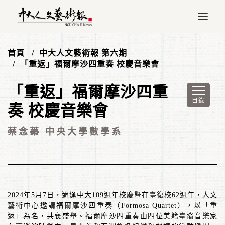
首頁
中大人文藝術報 第六期
「重返」福爾摩沙四重奏 校慶音樂會
「重返」福爾摩沙四重
奏 校慶音樂會
蔡念蓁 中央大學數學系
2024
年
5
月
7
日，適逢中大
109
週年校慶暨在臺復校
62
週年，人文
藝術中心邀請福爾摩沙四重奏（
Formosa Quartet
），以「重
返」為名，共襄盛舉。福爾摩沙四重奏由四位美籍臺裔音樂家