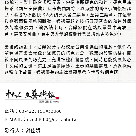
15
號〉。樂曲融合多種元素，包括楊那捷克的和聲、捷克民族
舞蹈〈胡里安舞曲〉及卡農曲調等，以嚴肅的降
A
小調慢板起
頭，隨後轉為歡快的
A
大調進入第二樂章，至第三樂章則在溫馨
和憂鬱兩種風格間跳動，通過高超的技巧展現音樂的和聲與節
奏的複雜張力。演奏結束時，音樂家們在熱烈掌聲中再次上
台，帶來安可曲，為中央大學的校慶音樂會增添更多色彩。
最後的訪談中，音樂家分享為校慶音樂會選曲的理念。他們希
望這場音樂會就像充滿驚喜的巧克力盒，觀眾的聆聽彷彿在開
箱不同風味的巧克力，充滿神秘和驚喜感，同時也能夠喚起心
中久藏的回憶。這正是福爾摩沙四重奏的樂團靈魂，透過探索
各種文化故事，通過優美的旋律將觀眾帶向世界各個角落。
電話：
03-4227151#33080
E-MAIL：
ncu33080@ncu.edu.tw
發行人：謝佳娟