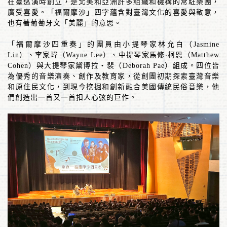
在臺巡演時創立，是北美和亞洲許多組織和機構的常駐樂團，
廣受喜愛。「福爾摩沙」四字蘊含對臺灣文化的喜愛與敬意，
也有著葡萄牙文「美麗」的意思。
「福爾摩沙四重奏」的團員由小提琴家林允白（
Jasmine
Lin
）、李家瑋（
Wayne Lee
）、中提琴家馬修
‧
柯恩（
Matthew
Cohen
）與大提琴家黛博拉‧裴（
Deborah Pae
）組成。四位皆
為優秀的音樂演奏、創作及教育家，從創團初期探索臺灣音樂
和原住民文化，到現今挖掘和創新融合美國傳統民俗音樂，他
們創造出一首又一首扣人心弦的巨作。