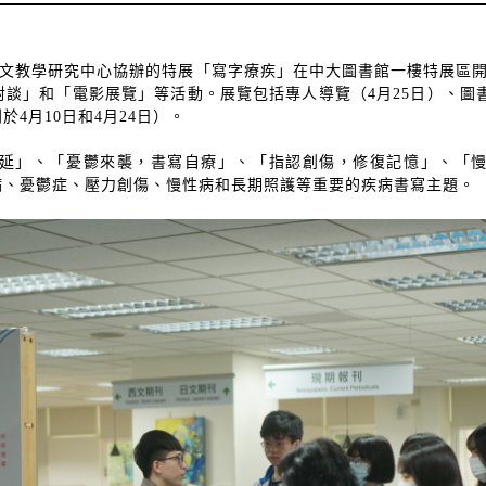
文教學研究中心協辦的特展「寫字療疾」在中大圖書館一樓特展區
對談」和「電影展覽」等活動。展覽包括專人導覽（
4
月
25
日）、圖
別於
4
月
10
日和
4
月
24
日）。
延」、「憂鬱來襲，書寫自療」、「指認創傷，修復記憶」、「
病、憂鬱症、壓力創傷、慢性病和長期照護等重要的疾病書寫主題。