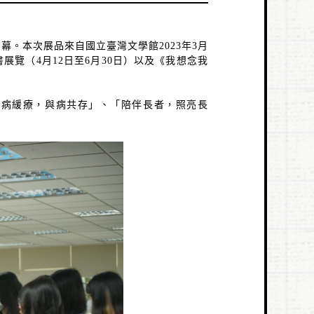
開幕。本次展品來自國立臺灣文學館
2023
年
3
月
書展覽（
4
月
12
日至
6
月
30
日）以及《我想念我
慢病緩療，與病共存」、「陪伴長者，照亮長