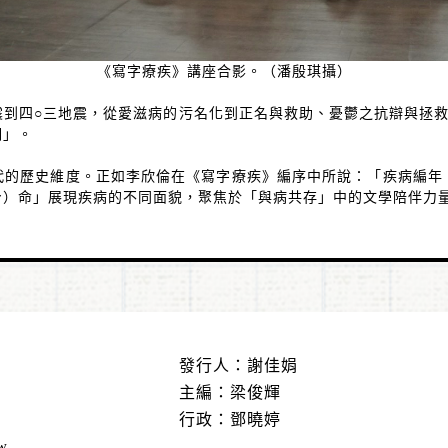
《寫字療疾》講座合影。（潘殷琪攝）
震到四
○
三地震，從愛滋病的污名化到正名與救助、憂鬱之抗辯與拯
們」。
代的歷史維度。正如李欣倫在《寫字療疾》編序中所說：「疾病編年
身）命」展現疾病的不同面貌，聚焦於「與病共存」中的文學陪伴力
發行人：謝佳娟
主編：梁俊輝
行政：鄧曉婷
w