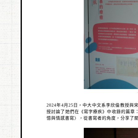
2024
年
4
月
25
日，中大中文系李欣倫教授與
授討論了她們在《寫字療疾》中收錄的篇章
憶與情感書寫〉，從書寫者的角度，分享了