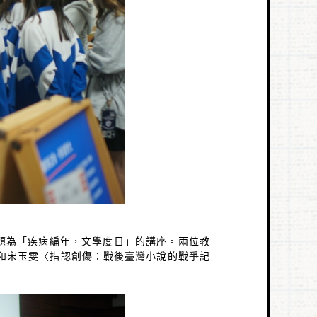
）
題為「疾病編年，文學度日」的講座。兩位教
和宋玉雯〈指認創傷：戰後臺灣小說的戰爭記