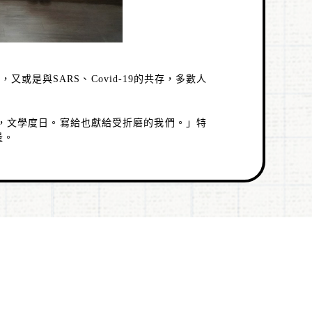
救，又或是與
SARS
、
Covid-19
的共存，多數人
，文學度日。寫給也獻給受折磨的我們。」特
量。