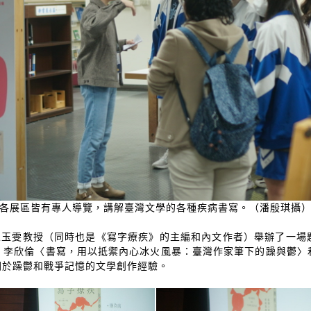
各展區皆有專人導覽，講解臺灣文學的各種疾病書寫。（潘殷琪攝
宋玉雯教授（同時也是《寫字療疾》的主編和內文作者）舉辦了一場
：李欣倫〈書寫，用以抵禦內心冰火風暴：臺灣作家筆下的躁與鬱〉
關於躁鬱和戰爭記憶的文學創作經驗。