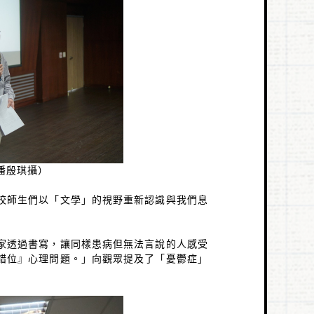
潘殷琪攝）
校師生們以「文學」的視野重新認識與我們息
家透過書寫，讓同樣患病但無法言說的人感受
錯位』心理問題。」向觀眾提及了「憂鬱症」