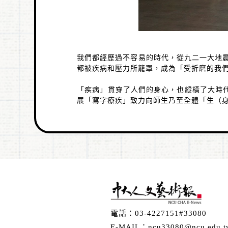
我們都經歷過不容易的時代，從九二一大地
都被疾病和壓力所籠罩，成為「受折磨的我
「疾病」貫穿了人們的身心，也縱橫了大時
展「寫字療疾」致力向師生乃至全體「生（
電話：
03-4227151#33080
E-MAIL：
ncu33080@ncu.edu.t