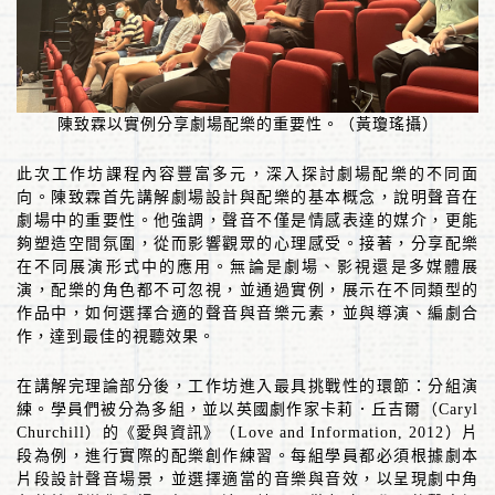
陳致霖以實例分享劇場配樂的重要性。（黃瓊瑤攝）
此次工作坊課程內容豐富多元，深入探討劇場配樂的不同面
向。陳致霖首先講解劇場設計與配樂的基本概念，說明聲音在
劇場中的重要性。他強調，聲音不僅是情感表達的媒介，更能
夠塑造空間氛圍，從而影響觀眾的心理感受。接著，分享配樂
在不同展演形式中的應用。無論是劇場、影視還是多媒體展
演，配樂的角色都不可忽視，並通過實例，展示在不同類型的
作品中，如何選擇合適的聲音與音樂元素，並與導演、編劇合
作，達到最佳的視聽效果。
在講解完理論部分後，工作坊進入最具挑戰性的環節：分組演
練。學員們被分為多組，並以英國劇作家卡莉．丘吉爾（
Caryl
Churchill
）的《愛與資訊》（
Love and Information, 2012
）片
段為例，進行實際的配樂創作練習。每組學員都必須根據劇本
片段設計聲音場景，並選擇適當的音樂與音效，以呈現劇中角