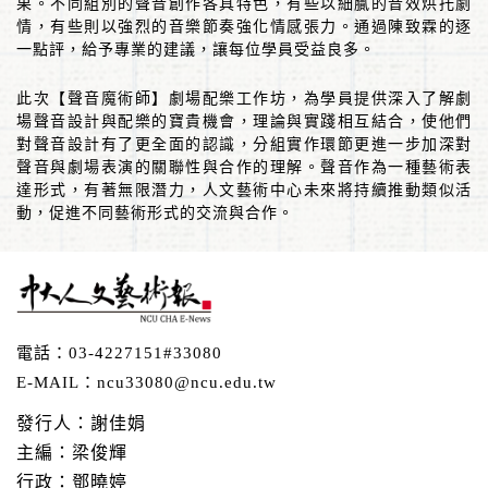
果。不同組別的聲音創作各具特色，有些以細膩的音效烘托劇
情，有些則以強烈的音樂節奏強化情感張力。通過陳致霖的逐
一點評，給予專業的建議，讓每位學員受益良多。
此次【聲音魔術師】劇場配樂工作坊，為學員提供深入了解劇
場聲音設計與配樂的寶貴機會，理論與實踐相互結合，使他們
對聲音設計有了更全面的認識，分組實作環節更進一步加深對
聲音與劇場表演的關聯性與合作的理解。聲音作為一種藝術表
達形式，有著無限潛力，人文藝術中心未來將持續推動類似活
動，促進不同藝術形式的交流與合作。
電話：
03-4227151#33080
E-MAIL：
ncu33080@ncu.edu.tw
發行人：謝佳娟
主編：梁俊輝
行政：鄧曉婷