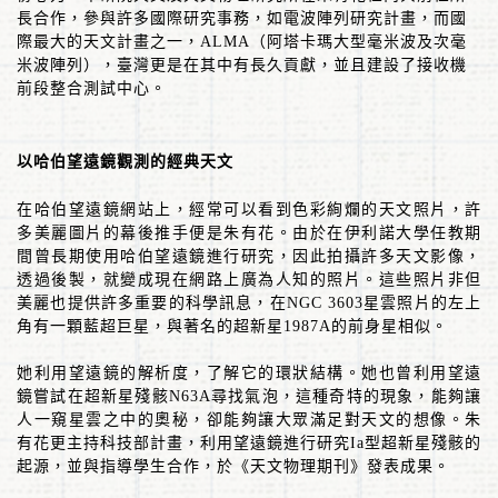
長合作，參與許多國際研究事務，如電波陣列研究計畫，而國
際最大的天文計畫之一，
ALMA
（阿塔卡瑪大型毫米波及次毫
米波陣列），臺灣更是在其中有長久貢獻，並且建設了接收機
前段整合測試中心。
以哈伯望遠鏡觀測的經典天文
在哈伯望遠鏡網站上，經常可以看到色彩絢爛的天文照片，許
多美麗圖片的幕後推手便是朱有花。由於在伊利諾大學任教期
間曾長期使用哈伯望遠鏡進行研究，因此拍攝許多天文影像，
透過後製，就變成現在網路上廣為人知的照片。這些照片非但
美麗也提供許多重要的科學訊息，在
NGC 3603
星雲照片的左上
角有一顆藍超巨星，與著名的超新星
1987A
的前身星相似。
她利用望遠鏡的解析度，了解它的環狀結構。她也曾利用望遠
鏡嘗試在超新星殘骸
N63A
尋找氣泡，這種奇特的現象，能夠讓
人一窺星雲之中的奧秘，卻能夠讓大眾滿足對天文的想像。朱
有花更主持科技部計畫，利用望遠鏡進行研究
Ia
型超新星殘骸的
起源，並與指導學生合作，於《天文物理期刊》發表成果。