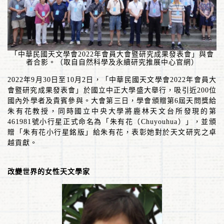
「中華民國天文學會
2022
年會員大會暨研究成果發表會」與會
者合影。（取自自然科學及永續研究推展中心官網）
2022
年
9
月
30
日至
10
月
2
日，「中華民國天文學會
2022
年會員大
會暨研究成果發表會」於國立中正大學盛大舉行，吸引近
200
位
國內外學者及貴賓參與。大會第三日，學會頒贈第
6
屆天問獎給
朱有花教授，同時國立中央大學將鹿林天文台所發現的第
461981
號小行星正式命名為「朱有花（
Chuyouhua
）」，並頒
贈「朱有花小行星銘版」給朱有花，表彰她對於天文研究之卓
越貢獻。
改變世界的女性天文學家