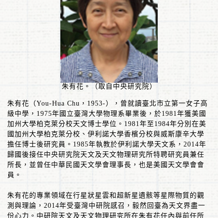
朱有花。（取自中央研究院）
朱有花（
You-Hua Chu
，
1953-
），曾就讀臺北市立第一女子高
級中學，
1975
年國立臺灣大學物理系畢業後，於
1981
年獲美國
加州大學柏克萊分校天文博士學位。
1981
年至
1984
年分別在美
國加州大學柏克萊分校、伊利諾大學香檳分校與威斯康辛大學
擔任博士後研究員。
1985
年執教於伊利諾大學天文系，
2014
年
歸國後接任中央研究院天文及天文物理研究所特聘研究員兼任
所長，並曾任中華民國天文學會理事長，也是美國天文學會會
員。
朱有花的專業領域在行星狀星雲和超新星遺骸等星際物質的觀
測與理論，
2014
年受臺灣中研院感召，毅然回臺為天文界盡一
份心力。中研院天文及天文物理研究所在朱有花任內與前任所