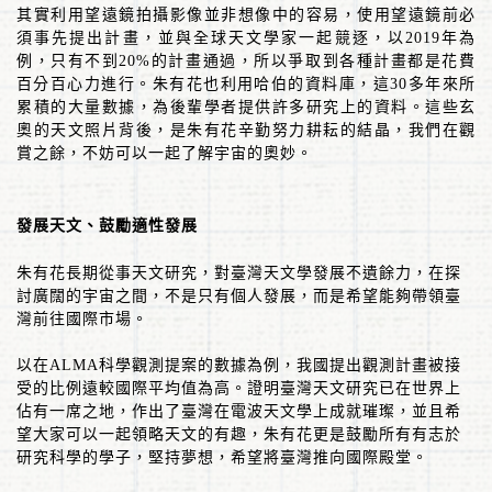
其實利用望遠鏡拍攝影像並非想像中的容易，使用望遠鏡前必
須事先提出計畫，並與全球天文學家一起競逐，以
2019
年為
例，只有不到
20%
的計畫通過，所以爭取到各種計畫都是花費
百分百心力進行。朱有花也利用哈伯的資料庫，這
30
多年來所
累積的大量數據，為後輩學者提供許多研究上的資料。這些玄
奧的天文照片背後，是朱有花辛勤努力耕耘的結晶，我們在觀
賞之餘，不妨可以一起了解宇宙的奧妙。
發展天文、鼓勵適性發展
朱有花長期從事天文研究，對臺灣天文學發展不遺餘力，在探
討廣闊的宇宙之間，不是只有個人發展，而是希望能夠帶領臺
灣前往國際市場。
以在
ALMA
科學觀測提案的數據為例，我國提出觀測計畫被接
受的比例遠較國際平均值為高。證明臺灣天文研究已在世界上
佔有一席之地，作出了臺灣在電波天文學上成就璀璨，並且希
望大家可以一起領略天文的有趣，朱有花更是鼓勵所有有志於
研究科學的學子，堅持夢想，希望將臺灣推向國際殿堂。