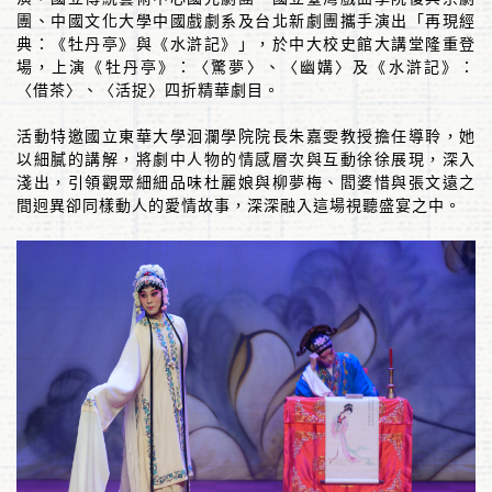
團、中國文化大學中國戲劇系及台北新劇團攜手演出「再現經
典：《牡丹亭》與《水滸記》」，於中大校史館大講堂隆重登
場，上演《牡丹亭》：〈驚夢〉、〈幽媾〉及《水滸記》：
〈借茶〉、〈活捉〉四折精華劇目。
活動特邀國立東華大學洄瀾學院院長朱嘉雯教授擔任導聆，她
以細膩的講解，將劇中人物的情感層次與互動徐徐展現，深入
淺出，引領觀眾細細品味杜麗娘與柳夢梅、閻婆惜與張文遠之
間迥異卻同樣動人的愛情故事，深深融入這場視聽盛宴之中。