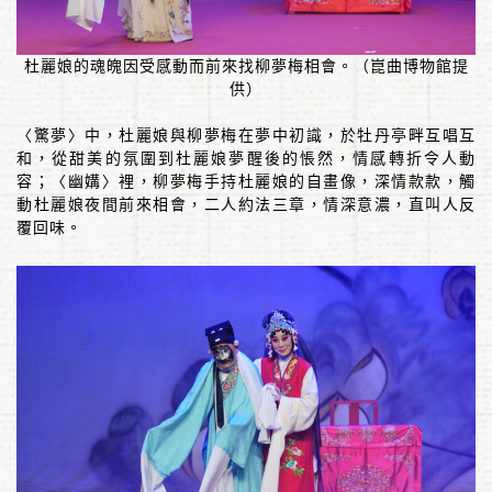
杜麗娘的魂魄因受感動而前來找柳夢梅相會。（崑曲博物館提
供）
〈驚夢〉中，杜麗娘與柳夢梅在夢中初識，於牡丹亭畔互唱互
和，從甜美的氛圍到杜麗娘夢醒後的悵然，情感轉折令人動
容；〈幽媾〉裡，柳夢梅手持杜麗娘的自畫像，深情款款，觸
動杜麗娘夜間前來相會，二人約法三章，情深意濃，直叫人反
覆回味。