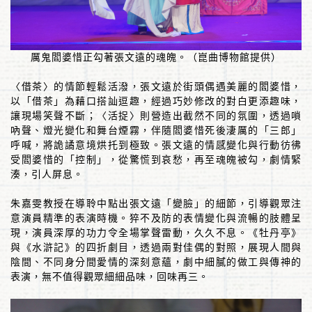
厲鬼閻婆惜正勾著張文遠的魂魄。（崑曲博物館提供）
〈借茶〉的情節輕鬆活潑，張文遠於街頭偶遇美麗的閻婆惜，
以「借茶」為藉口搭訕逗趣，經過巧妙修改的對白更添趣味，
讓現場笑聲不斷；〈活捉〉則營造出截然不同的氛圍，透過嗩
吶聲、燈光變化和舞台煙霧，伴隨閻婆惜死後淒厲的「三郎」
呼喊，將詭譎意境烘托到極致。張文遠的情感變化與行動彷彿
受閻婆惜的「控制」，從驚慌到哀愁，再至魂魄被勾，劇情緊
湊，引人屏息。
朱嘉雯教授在導聆中點出張文遠「變臉」的細節，引導觀眾注
意演員精準的表演時機。猝不及防的表情變化與流暢的肢體呈
現，演員深厚的功力令全場掌聲雷動，久久不息。《牡丹亭》
與《水滸記》的四折劇目，透過兩對佳偶的對照，展現人間與
陰間、不同身分間愛情的深刻意蘊，劇中細膩的做工與傳神的
表演，無不值得觀眾細細品味，回味再三。