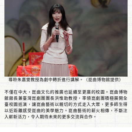
導聆朱嘉雯教授為劇中轉折進行講解。（崑曲博物館提供）
不僅在中大，崑曲文化的推廣也延續至更廣的校園。崑曲博物
館館長兼臺灣崑劇團團長洪惟助教授，率領崑劇團積極展開全
臺校園巡演，讓崑曲藝術以親切的方式走入大眾，更多師生得
以近距離感受崑曲的美學魅力。崑曲藝術的薪火相傳，不斷注
入嶄新活力，令人期待未來的更多交流與合作。