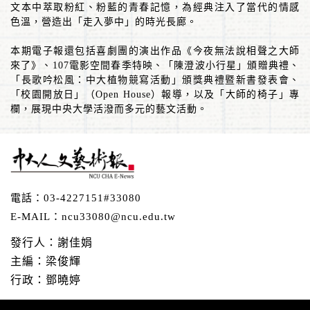
文本中萃取粉紅、粉藍的青春記憶，為經典注入了當代的情感
色溫，營造出「走入夢中」的時光長廊。
本期電子報還包括喜劇團的演出作品《今夜無法說相聲之大師
來了》、
107
電影空間春季特映、「陳澄波小行星」頒贈典禮、
「長歌吟松風：中大植物競寫活動」頒獎典禮暨新書發表會、
「校園開放日」（
Open House
）報導，以及「大師的椅子」專
欄，展現中央大學活潑而多元的藝文活動。
電話：
03-4227151#33080
E-MAIL：
ncu33080@ncu.edu.tw
發行人：謝佳娟
主編：梁俊輝
行政：鄧曉婷