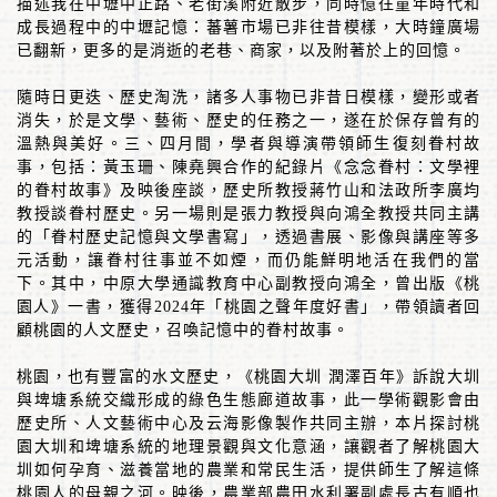
描述我在中壢中正路、老街溪附近散步，同時憶往童年時代和
成長過程中的中壢記憶：蕃薯市場已非往昔模樣，大時鐘廣場
已翻新，更多的是消逝的老巷、商家，以及附著於上的回憶。
隨時日更迭、歷史淘洗，諸多人事物已非昔日模樣，變形或者
消失，於是文學、藝術、歷史的任務之一，遂在於保存曾有的
溫熱與美好。三、四月間，學者與導演帶領師生復刻眷村故
事，包括：黃玉珊、陳堯興合作的紀錄片《念念眷村：文學裡
的眷村故事》及映後座談，歷史所教授蔣竹山和法政所李廣均
教授談眷村歷史。另一場則是張力教授與向鴻全教授共同主講
的「眷村歷史記憶與文學書寫」，透過書展、影像與講座等多
元活動，讓眷村往事並不如煙，而仍能鮮明地活在我們的當
下。其中，中原大學通識教育中心副教授向鴻全，曾出版《桃
園人》一書，獲得
2024
年「桃園之聲年度好書」，帶領讀者回
顧桃園的人文歷史，召喚記憶中的眷村故事。
桃園，也有豐富的水文歷史，《桃園大圳 潤澤百年》訴說大圳
與埤塘系統交織形成的綠色生態廊道故事，此一學術觀影會由
歷史所、人文藝術中心及云海影像製作共同主辦，本片探討桃
園大圳和埤塘系統的地理景觀與文化意涵，讓觀者了解桃園大
圳如何孕育、滋養當地的農業和常民生活，提供師生了解這條
桃園人的母親之河。映後，農業部農田水利署副處長古有順也