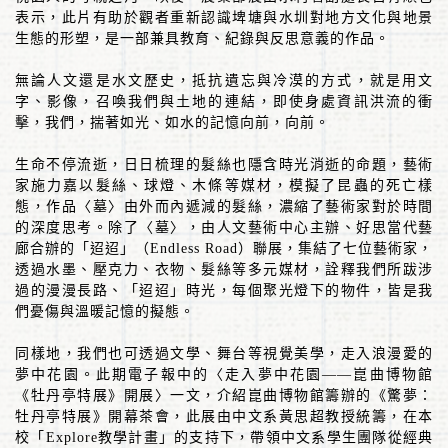
表示，此片有助於觀者重新認識埤塘與水圳對地方文化與地景
生態的形塑，是一部兼具教育、紀錄與反思意義的作品。
無論人文還是水文歷史，抵抗遺忘與冷漠的方式，就是用文
字、影像，召喚我們與土地的連結，即使身處資訊洪流的衝
擊，我們，揣著如光、如水的記憶向前，向前。
生命不停流逝，日日梳理的髮絲也隱含時光消逝的命題，藝術
家施力嘉以髮絲、球燈、木條等媒材，模擬了昆蟲的死亡樣
態，作品〈墓〉由外而內遞減的髮絲，濃縮了藝術家對於時間
的深度思考。除了〈墓〉，由人文藝術中心主辦、好思當代藝
廊合辦的「迢迢」（
Endless Road
）聯展，集結了七位藝術家，
透過水墨、壓克力、衣物、髮絲等多元媒材，詮釋我們所跋涉
過的漫漫長路、「迢迢」時光，每個聚光燈下的物件，皆是我
們憂傷與溫暖記憶的擬態。
同樣地，我們也可透過文學、舞台等視覺美學，走入浪漫愛的
夢中花園。此期電子報中的〈走入夢中花園
——
崑曲博物館
《牡丹亭特展》開展〉一文，介紹崑曲博物館籌辦的《驚夢：
牡丹亭特展》開幕茶會，此展由中文系黃思超教授統籌，在本
校「
Explore
教學計畫」的支持下，帶領中文系學生團隊從經典