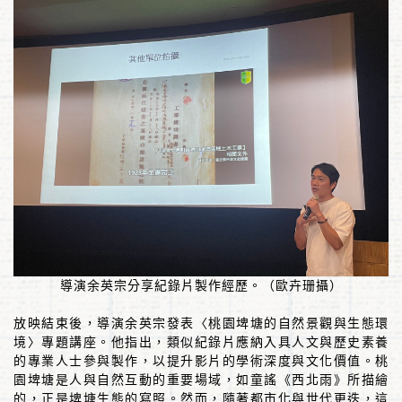
導演余英宗分享紀錄片製作經歷。
（歐卉珊攝）
放映結束後，導演余英宗發表〈桃園埤塘的自然景觀與生態環
境〉專題講座。他指出，類似紀錄片應納入具人文與歷史素養
的專業人士參與製作，以提升影片的學術深度與文化價值。桃
園埤塘是人與自然互動的重要場域，如童謠《西北雨》所描繪
的，正是埤塘生態的寫照。然而，隨著都市化與世代更迭，這