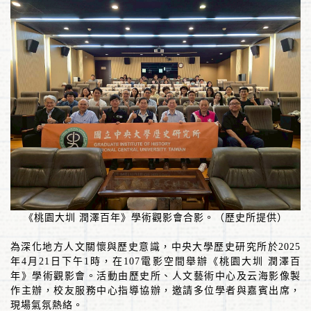
《桃園大圳 潤澤百年》學術觀影會合影。（歷史所提供）
為深化地方人文關懷與歷史意識，中央大學歷史研究所於
2025
年
4
月
21
日下午
1
時，在
107
電影空間舉辦《桃園大圳 潤澤百
年》學術觀影會。活動由歷史所、人文藝術中心及云海影像製
作主辦，校友服務中心指導協辦，邀請多位學者與嘉賓出席，
現場氣氛熱絡。