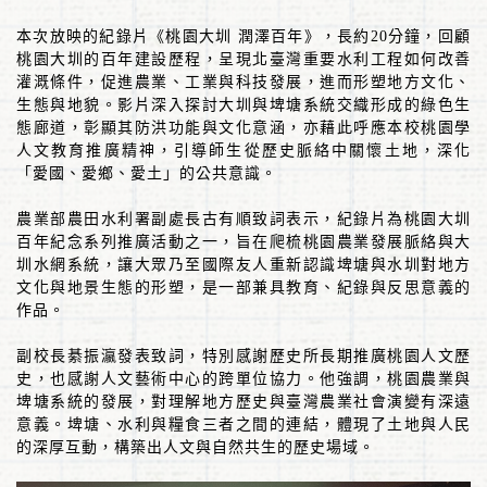
本次放映的紀錄片《桃園大圳 潤澤百年》，長約
20
分鐘，回顧
桃園大圳的百年建設歷程，呈現北臺灣重要水利工程如何改善
灌溉條件，促進農業、工業與科技發展，進而形塑地方文化、
生態與地貌。影片深入探討大圳與埤塘系統交織形成的綠色生
態廊道，彰顯其防洪功能與文化意涵，亦藉此呼應本校桃園學
人文教育推廣精神，引導師生從歷史脈絡中關懷土地，深化
「愛國、愛鄉、愛土」的公共意識。
農業部農田水利署副處長古有順致詞表示，紀錄片為桃園大圳
百年紀念系列推廣活動之一，旨在爬梳桃園農業發展脈絡與大
圳水網系統，讓大眾乃至國際友人重新認識埤塘與水圳對地方
文化與地景生態的形塑，是一部兼具教育、紀錄與反思意義的
作品。
副校長綦振瀛發表致詞，特別感謝歷史所長期推廣桃園人文歷
史，也感謝人文藝術中心的跨單位協力。他強調，桃園農業與
埤塘系統的發展，對理解地方歷史與臺灣農業社會演變有深遠
意義。埤塘、水利與糧食三者之間的連結，體現了土地與人民
的深厚互動，構築出人文與自然共生的歷史場域。