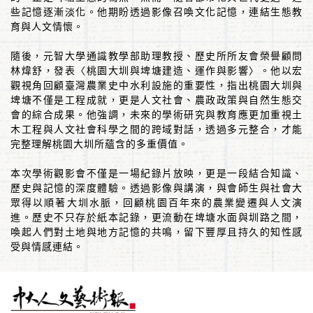
些記憶逐漸淡化。他期盼透過影像召喚文化記憶，連結生態教
育與人文情懷。
隨後，元智大學通識教學部助理教授、歷史所所友會榮譽顧問
林煒舒，發表〈桃園大圳與埤塘建造、運作與影響〉。他以宏
觀視角回顧臺灣農業史中水利設施的重要性，指出桃園大圳與
埤塘不僅是工程成就，更是人文社會、農政政策與自然生態交
會的綜合成果。他強調，未來的學術研究與教育應更加重視土
木工程與人文社會科學之間的跨域對話，透過多元整合，才能
完整理解桃園大圳所蘊含的多重價值。
本次學術觀影會不僅是一場紀錄片放映，更是一段結合知識、
歷史與記憶的深度體驗。透過影像與講演，與會師生與社會大
眾得以順著大圳水脈，回顧桃園百年來的農業變遷與人文演
進。歷史不只存於紙本記錄，更流動在埤塘水面與圳路之間，
喚起人們對土地與地方記憶的共鳴，留下豐厚且持久的知性感
受與情感連結。