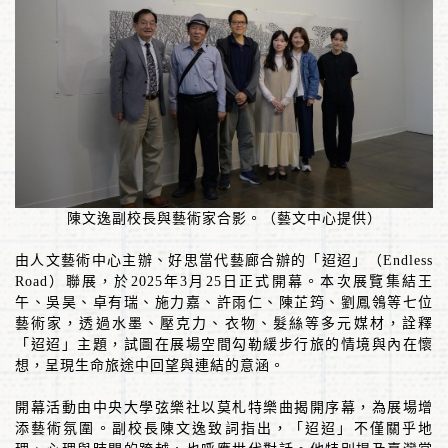
陳文逸副校長與藝術家合影。
（藝文中心提供）
由人文藝術中心主辦、好思當代藝廊合辦的「迢迢」（
Endless
Road
）聯展，於
2025
年
3
月
25
日正式開幕。本次展覽集結王
午、吳昊、卓有瑞、施力嘉、許雨仁、陳芷筠、劉鳳鴒等七位
藝術家，透過水墨、壓克力、衣物、髮絲等多元媒材，詮釋
「迢迢」主題，試圖在展場空間勾勒緩步行旅的情境與內在懷
想，呈現生命旅途中回望與連結的意涵。
開幕活動由中央大學弦樂社以莫札特樂曲揭開序幕，為展場增
添藝術氛圍。副校長陳文逸致詞指出，「迢迢」不僅關乎地