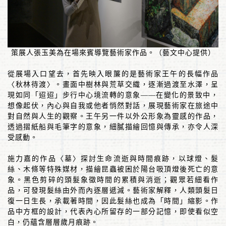
策展人張玉美為在場來賓導覽藝術家作品。
（藝文中心提供）
從展場入口望去，首先映入眼簾的是藝術家王午的長幅作品
〈秋林待渡〉。畫面中樹林與荒草交織，逐漸過渡至水澤，呈
現如同「迢迢」步行中心境流轉的意象
——
在變化的景致中，
想像起伏，內心與自我或他者悄然對話，展現藝術家在旅途中
對自然與人生的觀察。王午另一件以外公形象為靈感的作品，
透過摺紙船與毛筆字的意象，細膩描繪回憶與傳承，亦令人深
受感動。
施力嘉的作品〈墓〉探討生命流逝與時間痕跡，以球燈、髮
絲、木條等特殊媒材，描繪昆蟲被困於陽台吸頂燈後死亡的意
象。黑色剪碎的頭髮象徵時間的累積與消逝；觀眾若細看作
品，可發現髮絲由外而內逐層遞減。藝術家解釋，人類頭髮日
復一日生長，承載著時間，因此髮絲也成為「時間」縮影。作
品中方框的設計，代表內心所留存的一部分記憶，即使看似空
白，仍蘊含層層歲月痕跡。