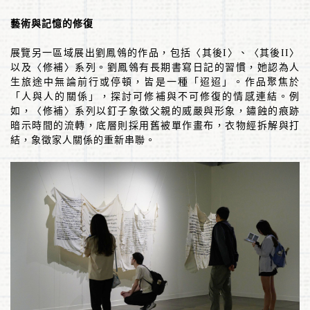
藝術與記憶的修復
展覽另一區域展出劉鳳鴒的作品，包括〈其後
I
〉、〈其後
II
〉
以及〈修補〉系列。劉鳳鴒有長期書寫日記的習慣，她認為人
生旅途中無論前行或停頓，皆是一種「迢迢」。作品聚焦於
「人與人的關係」，探討可修補與不可修復的情感連結。例
如，〈修補〉系列以釘子象徵父親的威嚴與形象，鏽蝕的痕跡
暗示時間的流轉，底層則採用舊被單作畫布，衣物經拆解與打
結，象徵家人關係的重新串聯。