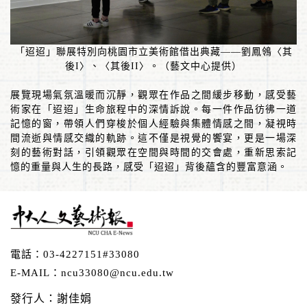
「迢迢」聯展特別向桃園市立美術館借出典藏
——
劉鳳鴒〈其
後
I
〉、〈其後
II
〉。（藝文中心提供）
展覽現場氣氛溫暖而沉靜，觀眾在作品之間緩步移動，感受藝
術家在「迢迢」生命旅程中的深情訴說。每一件作品彷彿一道
記憶的窗，帶領人們穿梭於個人經驗與集體情感之間，凝視時
間流逝與情感交織的軌跡。這不僅是視覺的饗宴，更是一場深
刻的藝術對話，引領觀眾在空間與時間的交會處，重新思索記
憶的重量與人生的長路，感受「迢迢」背後蘊含的豐富意涵。
電話：
03-4227151#33080
E-MAIL：
ncu33080@ncu.edu.tw
發行人：謝佳娟