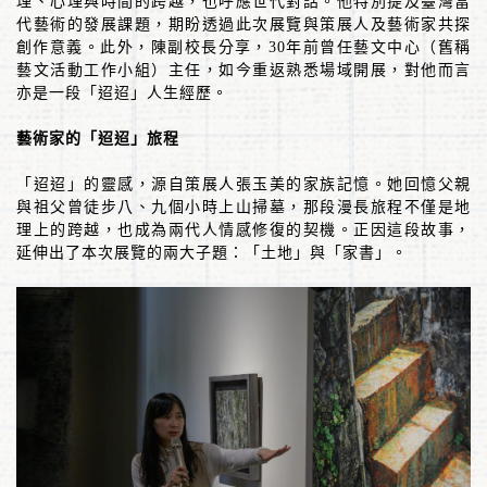
理、心理與時間的跨越，也呼應世代對話。他特別提及臺灣當
代藝術的發展課題，期盼透過此次展覽與策展人及藝術家共探
創作意義。此外，陳副校長分享，
30
年前曾任藝文中心（舊稱
藝文活動工作小組）主任，如今重返熟悉場域開展，對他而言
亦是一段「迢迢」人生經歷。
藝術家的「迢迢」旅程
「迢迢」的靈感，源自策展人張玉美的家族記憶。她回憶父親
與祖父曾徒步八、九個小時上山掃墓，那段漫長旅程不僅是地
理上的跨越，也成為兩代人情感修復的契機。正因這段故事，
延伸出了本次展覽的兩大子題：「土地」與「家書」。