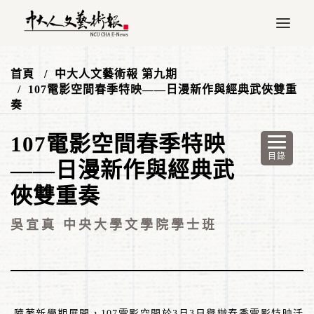
首頁
中大人文藝術報 第九期
107電影空間春季特映——日漫新作與經典武俠雙重
奏
107電影空間春季特映
——日漫新作與經典武
俠雙重奏
吳宜真 中央大學文學院學士班
隨著新學期展開，
107
電影空間於
3
月
3
日舉辦春季電影特映活