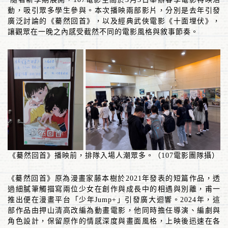
動，吸引眾多學生參與。本次播映兩部影片，分別是去年引發
廣泛討論的《驀然回首》，以及經典武俠電影《十面埋伏》，
讓觀眾在一晚之內感受截然不同的電影風格與敘事節奏。
《驀然回首》播映前，排隊入場人潮眾多。（107電影團隊攝）
《驀然回首》原為漫畫家藤本樹於
2021
年發表的短篇作品，透
過細膩筆觸描寫兩位少女在創作與成長中的相遇與別離，甫一
推出便在漫畫平台「少年
Jump+
」引發廣大迴響。
2024
年，這
部作品由押山清高改編為動畫電影，他同時擔任導演、編劇與
角色設計，保留原作的情感深度與畫面風格，上映後迅速在各