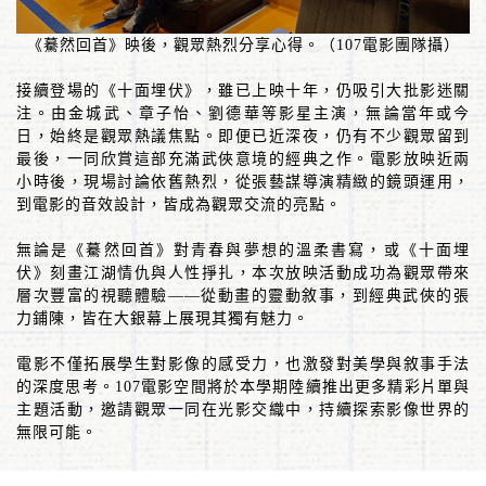
《驀然回首》映後，觀眾熱烈分享心得。（107電影團隊攝）
接續登場的《十面埋伏》，雖已上映十年，仍吸引大批影迷關
注。由金城武、章子怡、劉德華等影星主演，無論當年或今
日，始終是觀眾熱議焦點。即便已近深夜，仍有不少觀眾留到
最後，一同欣賞這部充滿武俠意境的經典之作。電影放映近兩
小時後，現場討論依舊熱烈，從張藝謀導演精緻的鏡頭運用，
到電影的音效設計，皆成為觀眾交流的亮點。
無論是《驀然回首》對青春與夢想的溫柔書寫，或《十面埋
伏》刻畫江湖情仇與人性掙扎，本次放映活動成功為觀眾帶來
層次豐富的視聽體驗——從動畫的靈動敘事，到經典武俠的張
力鋪陳，皆在大銀幕上展現其獨有魅力。
電影不僅拓展學生對影像的感受力，也激發對美學與敘事手法
的深度思考。107電影空間將於本學期陸續推出更多精彩片單與
主題活動，邀請觀眾一同在光影交織中，持續探索影像世界的
無限可能。