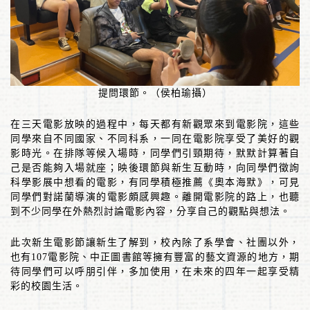
提問環節。（侯柏瑜攝）
在三天電影放映的過程中，每天都有新觀眾來到電影院，這些
同學來自不同國家、不同科系，一同在電影院享受了美好的觀
影時光。在排隊等候入場時，同學們引頸期待，默默計算著自
己是否能夠入場就座；映後環節與新生互動時，向同學們徵詢
科學影展中想看的電影，有同學積極推薦《奧本海默》，可見
同學們對諾蘭導演的電影頗感興趣。離開電影院的路上，也聽
到不少同學在外熱烈討論電影內容，分享自己的觀點與想法。
此次新生電影節讓新生了解到，校內除了系學會、社團以外，
也有
107
電影院、中正圖書館等擁有豐富的藝文資源的地方，期
待同學們可以呼朋引伴，多加使用，在未來的四年一起享受精
彩的校園生活。