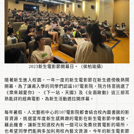
2023
新生電影節開幕日。（侯柏瑜攝）
隨著新生進入校園，一年一度的新生電影節在新生週傍晚熱鬧
開幕，為了讓甫入學的同學們認識
107
電影院，院方特意挑選了
《樂來越愛你》、《下一站，天國》及《全面啟動》這三部耳
熟能詳的經典電影，為新生活動週拉開序幕。
每年暑假，人文藝術中心的
107
電影院都會結合校內圖書館的影
音資源，挑選當年度新生感興趣的電影在新生電影節中播放。
藉此機會，讓新生知道校內有一個可以免費欣賞電影的場所，
也希望同學們能夠多加利用校內藝文資源。今年的新生電影節