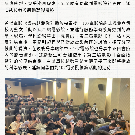
反應熱烈，幾乎座無虛席，早早就有同學到電影院外等候，滿
心期待著將要播放的電影。
首場電影《樂來越愛你》播放完畢後，
107
電影院趁此機會宣傳
校內藝文活動以及介紹電影院，並進行服務學習系統簽到的教
學，現場同學也紛紛拿出手機嘗試；第二場電影《下一站，天
國》結束後，更是引起同學們對於電影內容的討論，相互分享
彼此的看法，在映後分享環節中，
107
電影院也分享中正圖書館
內的影音資源，鼓勵新生可善加使用；第三場電影《全面啟
動》的分享結束後，主辦單位趁勢重點宣傳了接下來即將播放
的科學影展，延續同學們對
107
電影院後續活動的期待。