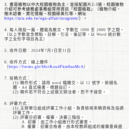
3.
書寫植物以中大校園植物為主，並搭配圖片
2-3
張，校園植物
介紹可參考總務處事務組常用資訊「校園植栽」（植物介紹、
樹木認養、賞花情報、校園綠美化等，網址
https://ncu.edu.tw/oga-affair/ncugreen/
）。
4.
每人限投一篇，體裁為散文，字數在
1000
至
2000
字之間。
（以上字數皆含標點、註解、引言、後記等，以
Word
統計數
字之全形字項目為主）
5.
收件日期：
2024
年
7
月
1
日至
31
日
6.
收件方式：線上繳件
（
https://forms.gle/h6ctKou4Fkm8auMcA
）
7.
投稿方式：
(1)
稿件形式：請用
word
檔繳交，以
12
號字，新細名
體，
A4
直式橫書，標題自訂。
(2)
稿件若不符合上述徵文辦法者，恕不予接受。
8.
評審方式：
(1)
主辦單位組成評審工作小組，負責檢視來稿資格及協調
評審工作。
(2)
評審分初審、複審、決審三階段。
A.
初審：由工作小組進行形式審查。
B.
複審：初審合格者，由本校教師組成的複審委員選