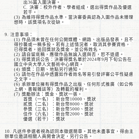
出
36
篇入圍決審。
C.
決審：校外作者、學者組成，選出得獎作品及優選
若干。
(3)
為維持得獎作品水準，當決審委員認為入圍作品未臻理
想時，該獎項名次從缺。
9.
注意事項：
(1)
作品須未曾在任何公開媒體、網路、出版品發表，且不
得抄襲或一稿多投。若有上述情況者，取消其參賽資格，
已得獎者，追回獎狀及獎金，並公佈姓名。
(2)
請自留底稿，應徵作品無論入選與否，恕不退還。
(3)
得獎資訊公告：決審得獎名單於
2024
年
9
月下旬公告在
國立中央大學人文藝術中心網頁。
(4)
頒獎：日期、地點另行通知。
(5)
請勿在作品中透露如作者姓名等易引發評審公平性疑慮
之文字。
(6)
承辦單位擁有得獎作品之出版、任何形式推廣（如公佈
上網、書報雜誌等）及轉載的權利。
(7)
獎勵辦法：獎金、獎狀一張
。
首獎（一名）：新台幣
10000
、獎狀
貳獎（二名）：新台幣
8000
、獎狀
參獎（三名）：新台幣
5000
、獎狀
佳作（六名）：新台幣
2000
、獎狀
優選（若干）：獎狀
10.
凡送件參選者視為認同本徵選簡章。其他未盡事宜，得由主
辦單位邀請相關人員開會決定，另行公告。