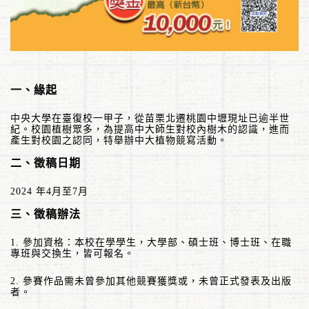
一、緣起
中央大學在臺復校一甲子，從苗栗北遷桃園中壢現址已逾半世
紀。校園植樹眾多，為提高中大師生對校內樹木的認識，進而
產生對校園之認同，特舉辦中大植物競寫活動。
二、徵稿日期
2024
年
4
月至
7
月
三、
徵稿辦法
1.
參加資格：本校在學學生，大學部、碩士班、博士班、在職
專班與交換生，皆可報名。
2.
參賽作品需未曾參加其他競賽獲獎或，未曾正式發表及出版
者。