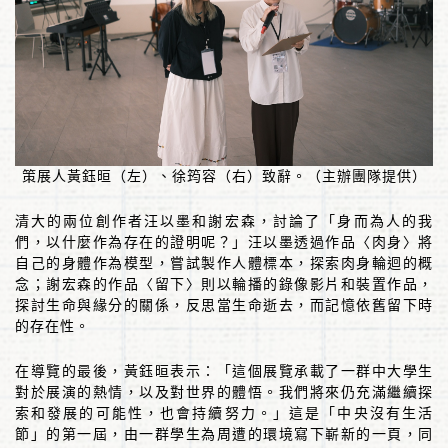
策展人黃鈺晅（左）、徐筠容（右）致辭。（主辦團隊提供）
清大的兩位創作者汪以墨和謝宏森，討論了「身而為人的我
們，以什麼作為存在的證明呢？」汪以墨透過作品〈肉身〉將
自己的身體作為模型，嘗試製作人體標本，探索肉身輪迴的概
念；謝宏森的作品〈留下〉則以輪播的錄像影片和裝置作品，
探討生命與緣分的關係，反思當生命逝去，而記憶依舊留下時
的存在性。
在導覽的最後，黃鈺晅表示：「這個展覽承載了一群中大學生
對於展演的熱情，以及對世界的體悟。我們將來仍充滿繼續探
索和發展的可能性，也會持續努力。」這是「中央沒有生活
節」的第一屆，由一群學生為周遭的環境寫下嶄新的一頁，同