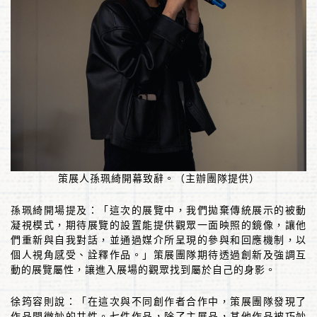
策展人孫珮綺開幕致辭。（主辦團隊提供）
孫珮綺開場提及：「這次的展覽中，我們拋棄傳統展示的被動
凝視模式，期待展覽的設置能提供觀眾一面映照的鏡像，讓他
們重新與自我對話，並通過媒介所呈現的參與和回應機制，以
個人視角感受、詮釋作品。」策展團隊期待透過創新及強調互
動的展覽屬性，讓進入展場的觀眾找到屬於自己的身影。
徐筠容則說：「在這次與不同創作者合作中，策展團隊發現了
作品間微妙的共性。七件作品，除了主展品，其他作品被巧妙