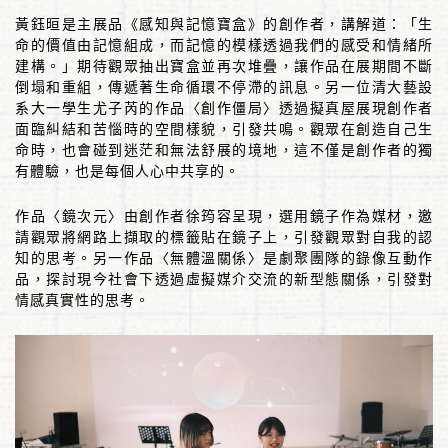
黃鈺晅是主展品《感知與記憶寶盒》的創作者，講解道：「生
命的價值由記憶組成，而記憶的模樣透過我們的感受和情緒所
建構。」期待觀眾抽出寶盒並再次堆疊，讓作品在展期間不斷
倒塌和重組，傳遞著生命循環不停滯的訊息。另一位清大藝設
系大一學生尤子芮的作品〈創作僵局〉透過擬真屋展現創作者
面臨糾結和苦惱時的空間樣貌，引發共鳴。觀眾在創造自己生
命時，也會碰到迷茫和無法舒展的境地，這不僅是創作者的獨
有體驗，也是每個人心中共享的。
作品〈鏡次元〉由創作者徐筠容呈現，選用鏡子作為媒材，邀
請觀眾將網路上擷取的標籤貼在鏡子上，引發觀眾對自我的認
知的思考。另一作品〈無體溫關係〉是劇聚團隊的錄像互動作
品，探討現今社會下透過虛擬媒介交流的新型態關係，引發對
情感真實性的思考。