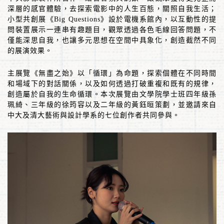
深層的感官體驗，去探索電影中的人生百態，關照自我生活；
小型共創展《
Big Questions
》設於電機系館內，以互動性的提
問裝置展示一連串有趣題目，觀眾透過各色毛線回答問題，不
僅能深思自我，也讓多元思想在空間中具象化，創造截然不同
的展演效果。
主展覽《無盡之始》以「循環」為命題，探索個體在不同時間
和場域下的對話關係，以及如何透過打破重複和既有的規律，
創造屬於自我的生命循環。本次展覽由文學院學士班四年級孫
珮綺、三年級的徐筠容以及二年級的黃鈺晅策劃，並邀請來自
中大及清大藝術與設計學系的七位創作者共同參與。