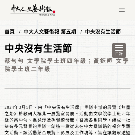
首頁
中大人文藝術報 第五期
中央沒有生活節
中央沒有生活節
蔡勻勻 文學院學士班四年級；黃鈺晅 文學
院學士班二年級
2024
年
3
月
5
日，由「中央沒有生活節」團隊主辦的展覽《無盡
之始》於教研大樓北一展覽室開展。活動由文學院學士班四年
級的蔡勻勻、孫詠淳及孫珮綺發起，召集各系同學，組成一批
擁有多元背景的團隊，創造一檔從未在中大舉辦過的複合型藝
文活動。該活動結合展覽、影展及工作坊等，旨在讓觀眾透過