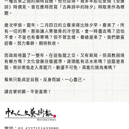
一種去來之間的順時自適，怡然自得。我多年前在查閱《全唐
詩》時偶見，曾在應時而寫「古典詩中的除夕」時取來作為標
題。
歲次甲辰，龍年，二月四日的立春來得比除夕早。春來了，所
有一切的寒，那些讓人寒徹骨的冷空氣，會一時盡去嗎？恐怕
不會，不是也有春寒嗎？但不管怎樣，春總是來了，我們歡喜
迎春，努力春耕，期待秋收。
而政局喧囂了一整年，在這兔龍之交，又有新局，但高教困境
有解方嗎？文化發展往復遲滯，源頭能有活水來嗎？這龍是青
龍，癸卯黑兔走入青龍穴，動盪不可免，真能化險為夷嗎？
看來只能貞定自我，反身而誠，一心盡己。
謹合掌祈願，平安喜樂！
電話：
03-4227151#33080