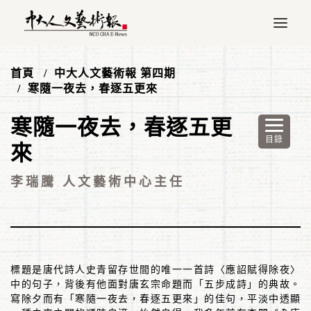
首頁
中大人文藝術報 第四期
寒隨一夜去，春逐五更來
寒隨一夜去，春逐五更
來
李瑞騰 人文藝術中心主任
標題是唐代詩人史青留存世間的唯一一首詩〈應詔賦得除夜〉
中的句子，背後有他面對唐玄宗命題而「五步成詩」的典故。
寫除夕而有「寒隨一夜去，春逐五更來」的佳句，平淡中透顯