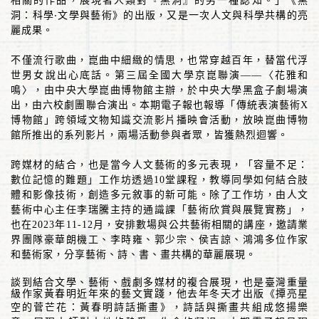
相關的作品，展現著人類對『黑洞』的另一種認知。」《黑
洞：科學
‧
文學與藝術》的出版，又是一次人文與科學共構的亮
麗成果。
不僅流行歌曲，崑曲中細緻的情思，也常穿越百年，替當代浮
世男女說出心底話。第三屆全國大學京崑聯演
——
〈花雅和
鳴〉，由中央大學崑曲博物館主辦，於中央大學黑盒子劇場演
出，由六校劇團聯合演出。本期電子報也報導「傳統表演藝術
X
博物館」跨領域文物知識交流影片播映會活動，放映崑曲博物
館所推出的系列影片，兩場活動參與者眾，皆獲熱烈迴響。
跨媒材的結合，也是當今人文藝術的多元表現，「容量不足：
數位記憶的難題」工作坊透過
10
堂課程，教導同學如何結合肢
體和影像技術，創造多元敘事的新可能。除了工作坊，由人文
藝術中心主任李瑞騰主持的通識課「藝術欣賞與展覽實務」，
也在
2023
年
11-12
月，安排數場與公共藝術相關的講座，邀請業
界團隊豪華朗機工、李時雍、郭少宗、侯吉諒、鴻鴻多位作家
和藝術家，分享藝術、詩、書、畫共構的華麗展現。
談到結合文學、藝術、戲劇多媒材的複合展現，也是臺灣重量
級作家黃春明近年來的藝文實踐，他去年冬天才出版《撢亮星
空的菅芒花：黃春明詩話撕畫
》，
詩話與撕畫共組成悠揚樂