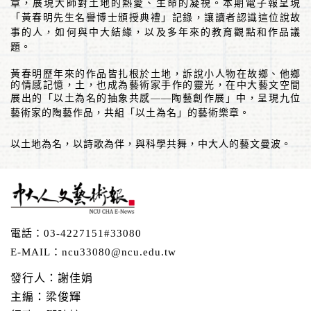
章，展現大師對土地的熱愛、生命的凝視。
本期電子報呈現
「黃春明先生名譽博士頒授典禮」記錄，讓讀者認識這位說故
事的人，如何與中大結緣，以及多年來的教育觀點和作品議
題。
黃春明歷年來的作品皆扎根於土地，訴說小人物在故鄉、他鄉
的情感記憶，土，也成為藝術家手作的靈光，在中大藝文空間
展出的「以土為名的抽象共感
——
陶藝創作展」中，呈現
九位
藝術家的陶藝作品，共組「以土為名」的藝術樂章。
以土地為名，以詩歌為伴，與科學共舞，中大人的藝文曼波。
電話：
03-4227151#33080
E-MAIL：
ncu33080@ncu.edu.tw
發行人：謝佳娟
主編：梁俊輝