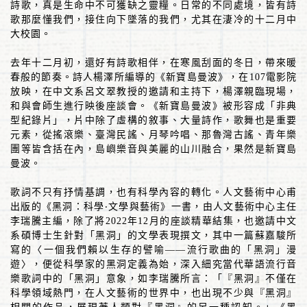
詩歌，真是生命中不可獲缺之靈糧。日常的不同處境，皆有詩
歌那麼懂我們，接住向下墜落的我們，尤其在淒冷的十二月中
大校園。
去年十二月初，還好有詩歌相伴，在寒風刮面的冬日，帶來暖
春般的節奏。詩人楊澤所編導的《新寶島曼波》，在
107
電影院
放映，在中文系呂文翠教授的邀請和主持下，楊澤親臨現場，
和與會師生進行映後座談會。《新寶島曼波》被形容成「非典
型紀錄片」，片中除了虛構的敘事、大量詩作，歌舞也是重要
元素，從搖滾樂、臺灣民謠、月琴吟唱、那魯灣古謠、青年樂
團等皆含括在內，島嶼樂音與美麗的山川融合，果然是新寶島
曼波。
歌詞不只有抒情基調，也有科學內容的轉化。人文藝術中心甫
出版的《黑洞：科學
‧
文學與藝術》一書，由人文藝術中心主任
李瑞騰主編，除了將
2022
年
12
月的座談精華結集，也邀請中文
系碩博士生針對「黑洞」的文學表現撰文，其中一篇蘇嘉駿所
寫的〈一個我們賴以生存的譬喻
——
流行歌曲的「黑洞」漫
遊〉，便從科學家的黑洞定義為始，深入細究當代華語流行音
樂歌詞中的「黑洞」意象，如李瑞騰所言：「『黑洞』不僅在
科學領域熱門，在人文藝術的世界中，也出現不少與『黑洞』