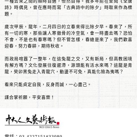
一種去來之間的順時自適，怡然自得。我多年前在查閱《全唐
詩》時偶見，曾在應時而寫「古典詩中的除夕」時取來作為標
題。
歲次甲辰，龍年，二月四日的立春來得比除夕早。春來了，所
有一切的寒，那些讓人寒徹骨的冷空氣，會一時盡去嗎？恐怕
不會，不是也有春寒嗎？但不管怎樣，春總是來了，我們歡喜
迎春，努力春耕，期待秋收。
而政局喧囂了一整年，在這兔龍之交，又有新局，但高教困境
有解方嗎？文化發展往復遲滯，源頭能有活水來嗎？這龍是青
龍，癸卯黑兔走入青龍穴，動盪不可免，真能化險為夷嗎？
看來只能貞定自我，反身而誠，一心盡己。
謹合掌祈願，平安喜樂！
電話：
03-4227151#33080