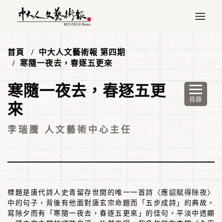
首頁
中大人文藝術報 第四期
寒隨一夜去，春逐五更來
寒隨一夜去，春逐五更
來
李瑞騰 人文藝術中心主任
標題是唐代詩人史青留存世間的唯一一首詩〈應詔賦得除夜〉
中的句子，背後有他面對唐玄宗命題而「五步成詩」的典故。
寫除夕而有「寒隨一夜去，春逐五更來」的佳句，平淡中透顯