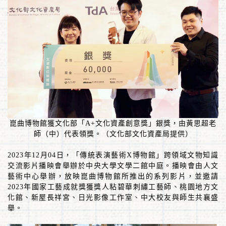
崑曲博物館獲文化部「
A+
文化資產創意獎」銀獎，由黃思超老
師（中）代表領獎。（文化部文化資產局提供）
2023
年
12
月
04
日，「傳統表演藝術
X
博物館」跨領域文物知識
交流影片播映會舉辦於中央大學文學二館中庭。播映會由人文
藝術中心舉辦，放映崑曲博物館所推出的系列影片，並邀請
2023
年國家工藝成就獎獲獎人粘碧華刺繡工藝師、桃園地方文
化館、新屋長祥宮、日光影像工作室、中大校友與師生共襄盛
舉。