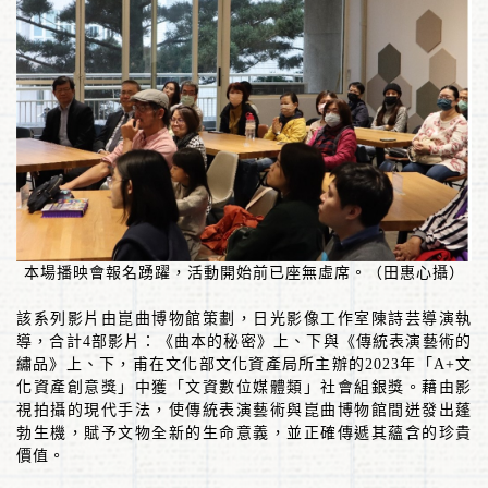
本場播映會報名踴躍，活動開始前已座無虛席。（田惠心攝）
該系列影片由崑曲博物館策劃，日光影像工作室陳詩芸導演執
導，合計
4
部影片：《曲本的秘密》上、下與《傳統表演藝術的
繡品》上、下，甫在文化部文化資產局所主辦的
2023
年「
A+
文
化資產創意獎」中獲「文資數位媒體類」社會組銀獎。藉由影
視拍攝的現代手法，使傳統表演藝術與崑曲博物館間迸發出蓬
勃生機，賦予文物全新的生命意義，並正確傳遞其蘊含的珍貴
價值。