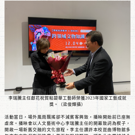
李瑞騰主任獻花祝賀粘碧華工藝師榮獲
2023
年國家工藝成就
獎。（梁俊輝攝）
活動當日，場外風雨飄搖卻不減賓客興致，播映開始前已座無
虛席。播映會以人文藝術中心李瑞騰主任的開幕致詞為楔子，
開啟一場新舊交融的文化旅程。李主任讚許本校崑曲博物館多