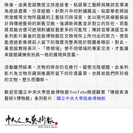
映後，由黃思超教授主持座談會，粘碧華工藝師與陳詩芸導演
為座談嘉賓，分享經驗。針對片中的刺繡藏品，粘碧華老師說
明堂幔等文物所蘊藏的工藝技巧與深意，並以現代高級服裝設
計與傳統藝術的新舊交融，強調新與舊並非對立的存在，若能
將其融合便可迸現刺繡技藝更多的可能性；陳詩芸導演感念本
系列影片幕後的崑曲博物館在文物保存上所付出的努力，使其
能透過影像將前人留下的瑰寶完整再現於閱聽者眼前。對此，
黃思超教授表示，「跨領域」使不同領域的專家交流，才能讓
本館館藏擁有別具一格的展現與意義。
活動雖然結束，文物的保存仍在進行。縱使光陰遞嬗，此系列
影片為文物珍藏與推廣所留下的珍貴篇章，亦將如我們所珍視
的文物，歷久而彌新。
歡迎至國立中央大學崑曲博物館
YouTube
頻道觀賞「傳統表演
藝術
X
博物館」系列影片：
國立中央大學崑曲博物館