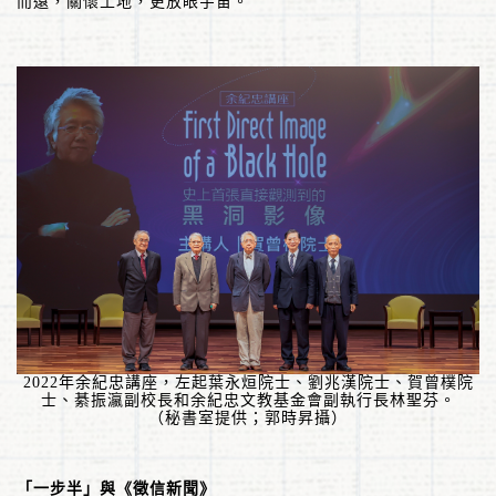
而遠，關懷土地，更放眼宇宙。
2022
年余紀忠講座，左起葉永烜院士、劉兆漢院士、賀曾樸院
士、綦振瀛副校長和余紀忠文教基金會副執行長林聖芬。
（秘書室提供；郭時昇攝）
「一步半」與《徵信新聞》