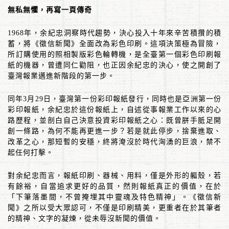
無私無懼，再寫一頁傳奇
1968
年，余紀忠洞察時代趨勢，決心投入十年來辛苦積攢的積
蓄，將《徵信新聞》全面改為彩色印刷。這項決策極為冒險，
所訂購使用的照相製版彩色輪轉機，是全臺第一個彩色印刷報
紙的機器，曾遭同仁勸阻，也正因余紀忠的決心，使之開創了
臺灣報業邁進新階段的第一步。
同年
3
月
29
日，臺灣第一份彩印報紙發行，同時也是亞洲第一份
彩印報紙，余紀忠於這份報紙上，自述從事報業工作以來的心
路歷程，並剖白自己決意投資彩印報紙之心：既曾胼手胝足開
創一條路，為何不能再更進一步？若是就此停步，捨棄進取、
改革之心，那短暫的安穩，終將淹沒於時代洶湧的巨浪，禁不
起任何打擊。
對余紀忠而言，報紙印刷、器械、用料，僅是外形的軀殼，若
有餘裕，自當追求更好的品質，然則報紙真正的價值，在於
「下筆落墨間，不曾掩埋其中靈魂及特色精神」。《徵信新
聞》之所以受大眾認可，不僅是印刷精美，更重者在於其筆者
的精神、文字的凝煉，從未辱沒新聞的價值。