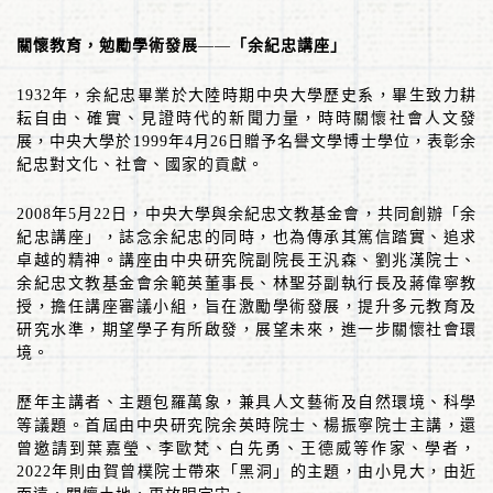
關懷教育，勉勵學術發展
——
「余紀忠講座」
1932
年，余紀忠畢業於大陸時期中央大學歷史系，畢生致力耕
耘自由、確實、見證時代的新聞力量，時時關懷社會人文發
展，中央大學於
1999
年
4
月
26
日贈予名譽文學博士學位，表彰余
紀忠對文化、社會、國家的貢獻。
2008
年
5
月
22
日，中央大學與余紀忠文教基金會，共同創辦「余
紀忠講座」，誌念余紀忠的同時，也為傳承其篤信踏實、追求
卓越的精神。講座由中央研究院副院長王汎森、劉兆漢院士、
余紀忠文教基金會余範英董事長、林聖芬副執行長及蔣偉寧教
授，擔任講座審議小組，旨在激勵學術發展，提升多元教育及
研究水準，期望學子有所啟發，展望未來，進一步關懷社會環
境。
歷年主講者、主題包羅萬象，兼具人文藝術及自然環境、科學
等議題。首屆由中央研究院余英時院士、楊振寧院士主講，還
曾邀請到葉嘉瑩、李歐梵、白先勇、王德威等作家、學者，
2022
年則由賀曾樸院士帶來「黑洞」的主題，由小見大，由近