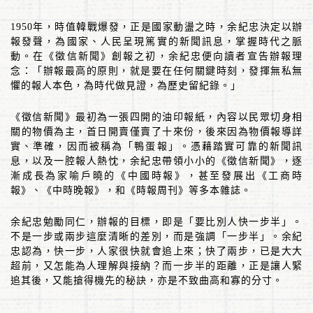
1950
年，時值韓戰爆發，正是國家動盪之時，余紀忠決定以辦
報發聲，為國家、人民呈現篤實的新聞訊息，掌握時代之脈
動。在《徵信新聞》創報之初，余紀忠便向讀者宣告辦報理
念：「辦報最高的原則，就是要在任何關鍵時刻，發揮無私無
懼的報人本色，為時代做見證，為歷史留紀錄。」
《徵信新聞》最初為一張四開的油印報紙，內容以民眾切身相
關的物價為主，首日開賣僅賣了十來份，後來因為物價報導詳
實、準確，因而被稱為「鴨蛋報」。憑藉踏實可靠的新聞訊
息，以及一腔報人熱忱，余紀忠帶領小小的《徵信新聞》，逐
漸成長為家喻戶曉的《中國時報》，甚至發展出《工商時
報》、《中時晚報》，和《時報周刊》等多本雜誌。
余紀忠勉勵同仁，辦報的目標，即是「要比別人快一步半」。
不是一步或兩步這麼清晰的差別，而是強調「一步半」。余紀
忠認為，快一步，人家很快就會追上來；快了兩步，已是大大
超前，又怎能為人理解與接納？而一步半的距離，正是讓人緊
追其後，又能搶得機先的秘訣，亦是不致曲高和寡的分寸。