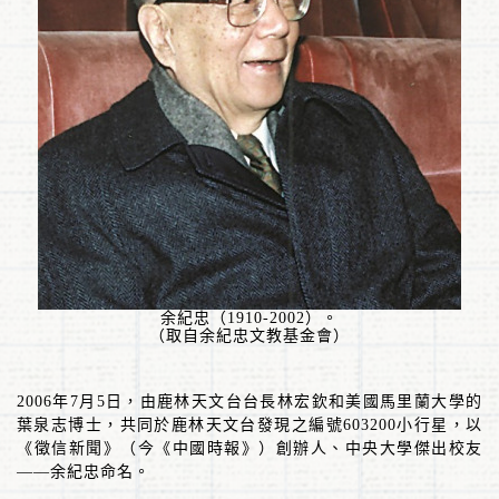
余紀忠（
1910-2002
）。
（取自余紀忠文教基金會）
2006
年
7
月
5
日，由鹿林天文台台長林宏欽和美國馬里蘭大學的
葉泉志博士，共同於鹿林天文台發現之編號
603200
小行星，以
《徵信新聞》（今《中國時報》）創辦人、中央大學傑出校友
——
余紀忠命名。