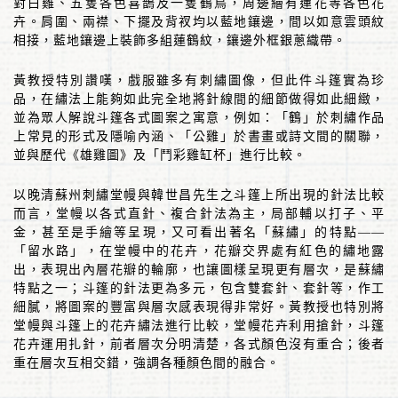
對白雞、五隻各色喜鵲及一隻鶴鳥，周邊繪有蓮花等各色花
卉。肩圍、兩襟、下擺及背衩均以藍地鑲邊，間以如意雲頭紋
相接，藍地鑲邊上裝飾多組蓮鶴紋，鑲邊外框銀蔥織帶。
黃教授特別讚嘆，戲服雖多有刺繡圖像，但此件斗篷實為珍
品，在繡法上能夠如此完全地將針線間的細節做得如此細緻，
並為眾人解說斗篷各式圖案之寓意，例如：「鶴」於刺繡作品
上常見的形式及隱喻內涵、「公雞」於書畫或詩文間的關聯，
並與歷代《雄雞圖》及「鬥彩雞缸杯」進行比較。
以晚清蘇州刺繡堂幔與韓世昌先生之斗篷上所出現的針法比較
而言，堂幔以各式直針、複合針法為主，局部輔以打子、平
金，甚至是手繪等呈現，又可看出著名「蘇繡」的特點
——
「留水路」，在堂幔中的花卉，花瓣交界處有紅色的繡地露
出，表現出內層花瓣的輪廓，也讓圖樣呈現更有層次，是蘇繡
特點之一；斗篷的針法更為多元，包含雙套針、套針等，作工
細膩，將圖案的豐富與層次感表現得非常好。黃教授也特別將
堂幔與斗篷上的花卉繡法進行比較，堂幔花卉利用搶針，斗篷
花卉運用扎針，前者層次分明清楚，各式顏色沒有重合；後者
重在層次互相交錯，強調各種顏色間的融合。