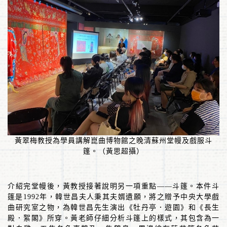
黃翠梅教授為學員講解崑曲博物館之晚清蘇州堂幔及戲服斗
篷。（黃思超攝）
介紹完堂幔後，黃教授接著說明另一項重點
——
斗篷。本件斗
篷是
1992
年，韓世昌夫人秉其夫婿遺願，將之贈予中央大學戲
曲研究室之物，為韓世昌先生演出《牡丹亭．遊園》和《長生
殿．絮閣》所穿。黃老師仔細分析斗篷上的樣式，其包含為一