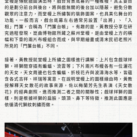
堂幔是傳統戲曲演出時，戲台背景底幕的一種帷幔，其主要目
的是劃分前台與後台，將與戲無關的後台加以隱蔽，避免分散
觀眾的注意力，而堂幔上所繡製的裝飾圖案，也具美化舞台的
功能。一般而言，戲台底幕左右通常另設置「出將」、「入
相」門簾，合稱為「門簾台帳」。有趣的是，黃教授分享在研
究過程發現，崑曲博物館所藏之蘇州堂幔，是由堂幔上方的橫
幅和下垂的兩片布幔組合而成，與早期繪畫或清末民初老照片
所見的「門簾台帳」不同。
接著，黃教授就堂幔上所繡之圖樣進行講解：上片包含戲球祥
獅，祥獅間穿插有蝙蝠、流雲等；下片兩片布幔各有一位灑花
的天女，天女周邊也包含蝙蝠、折枝花卉與波濤海水等，皆蘊
含各式吉祥、祥瑞等寓意。在說明堂幔上的圖樣緣由時，黃教
授解釋天女散花的故事來源，佐以梅蘭芳先生表演《天女散
花》的經典劇照，進而推測二者之間的關聯性；戲球祥獅的圖
樣，則是根據祥獅的扁臉，頭頂、鼻下等特徵，推測此圖應是
依循清代獅紋刺繡而做。