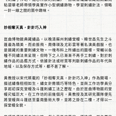
粘碧華老師帶領學員實作小型網繡飾物，學習刺繡針法，領略
一針一線之間的箇中趣味。
妙相奪天真，針針巧入神
崑曲博物館典藏繡品，以晚清蘇州刺繡堂幔、韓世昌先生之斗
篷最為精美，而俞振飛、周傳瑛及尤彩雲等著名演員戲服，也
是館藏的重要刺繡文物。一塊布料上所繡出的圖樣，常輔以各
種不同繡法來呈現，但時下之人已漸漸不再手工刺繡，對於刺
繡作品的品鑑方式、依據針法或材質等判斷刺繡作品的年代與
地域，以及保存方式等，都不甚了解。
黃教授以宋代蔡載的「妙相奪天真，針針巧入神」作為開場，
描述繡像栩栩如生，繡女針黹精巧等特色，並與工作坊學員分
享起初探究堂幔及斗篷刺繡工法之歷程。由於崑曲博物館的堂
幔尺幅巨大，在工作坊的前幾個月，黃教授及其研究團隊便先
將堂幔與斗篷送至臺南藝術大學，並將之掛在二樓，才得以一
探堂幔全貌。