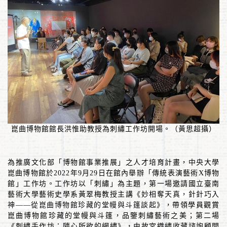
崑曲博物館館長洪惟助教授為刺繡工作坊開場。（黃思超攝）
為推廣文化部「博物館事業推展」之人才培育計畫，中央大學
崑曲博物館於
2022
年
9
月
29
日在館內舉辦「傳統表演藝術
X
博物
館」工作坊。工作坊以「刺繡」為主題，第一場邀請國立臺南
藝術大學藝術史學系黃翠梅教授主講《
妙相奪天真，針針巧入
神
——
從崑曲博物館珍藏的堂幔與斗篷談起
》，帶領學員觀賞
崑曲博物館珍藏的堂幔與斗篷，品鑒刺繡藝術之美；第二場
《刺繡手作坊：隨心所欲的網繡》，由故宮織繡收藏諮詢顧問