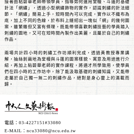
接著由粘碧華老師帶領學員，指導如何運用堂幔、斗篷的基礎
針法「網繡」，透過小型網繡飾物的實作，認識刺繡的針法細
節。「網繡」簡易上手，短時間內可以完成，實作以不織布為
底，加上不同的色線，於布料上縫紉出一塊似「網」的幾何圖
案，雖繁雜但又富有條理，既能帶領喜歡刺繡技藝的學員踏入
刺繡的園地，又可在短時間內製作出美麗，且屬於自己的刺繡
作品。
兩場共計四小時的刺繡工作坊順利完成，透過黃教授專業講
解，抽絲剝繭地為堂幔與斗篷的圖案樣貌、寓意及用途進行介
紹，再加上粘碧華老師的實作課程，將適才所學致用，使學員
們在四小時的工作坊中，除了能汲取基礎的刺繡知識，又能帶
走屬於自己獨一無二的刺繡作品，絕對是身心靈上的滿載而
歸。
電話：
03-4227151#33080
E-MAIL：
ncu33080@ncu.edu.tw