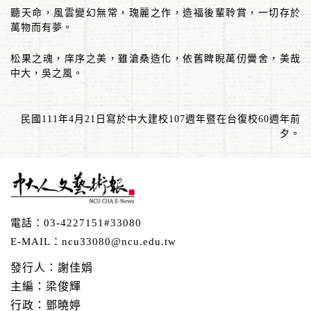
聽天命，風雲變幻無常，瑰麗之作，造福後輩聆賞，一切存於
萬物而有夢。
松果之魂，庠序之美，雖滄桑造化，依舊睥睨萬仞黌舍，美哉
中大，吳之風。
民國
111
年
4
月
21
日寫於中大建校
107
週年暨在台復校
60
週年前
夕。
電話：
03-4227151#33080
E-MAIL：
ncu33080@ncu.edu.tw
發行人：謝佳娟
主編：梁俊輝
行政：鄧曉婷