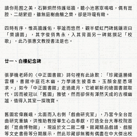
讀你苑囿之美，石獅炯然恃護垣牆，聽小池窸窣鳴唱，偶有崑
腔、二胡縈迴，雖無庭榭曲觴之樂，卻是玲瓏有緻。
四時有序，惟高牆護佑，寧謐而悠然，觀半壁虹門碑銘鑲崁曰
「樂讀園」，其字俊俏雋永，入其背面另一碑銘撰記「校
歌」，此乃張惠文教授書法是也。
廿一、白樓紀念碑
張夢機老師的〈中正圖書館〉詩句裡有此詠歎：「珍藏遠勝絳
雲樓，書館中庭花木幽。力學諸生披善本，玉顏金屋悉堪
求。」如今「中正圖書館」走過歲月，它被嶄新的總圖書館取
代，因而被冠以「舊圖」雅號，然而卻保有渾然天成的古樸幽
謐，值得入其室一探瑰寶。
舊圖宏偉巍峨，北面而入右側「戲曲研究室」，乃當今全台崑
曲研究重鎮，洪惟助教授畢生心血奉獻，打造全台大專校院首
創「崑曲博物館」，現設於文二館二樓。館藏精品戲譜、戲服
等文史書冊等分期展示，然此珍藏卻無獨有偶盡在中大傑出校