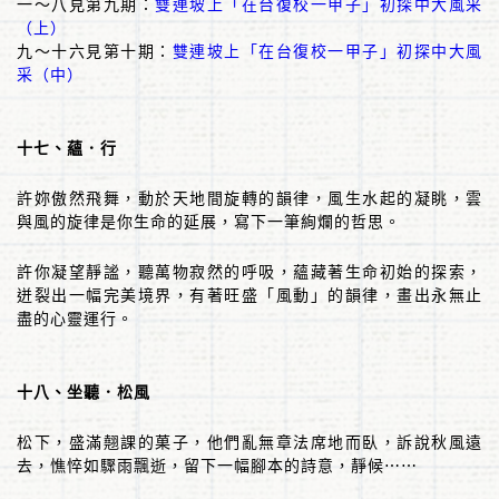
一～八見第九期：
雙連坡上「在台復校一甲子」初探中大風采
（上）
九～十六見第十期：
雙連坡上「在台復校一甲子」初探中大風
采（中）
十七、蘊．行
許妳傲然飛舞，動於天地間旋轉的韻律，風生水起的凝眺，雲
與風的旋律是你生命的延展，寫下一筆絢爛的哲思。
許你凝望靜謐，聽萬物寂然的呼吸，蘊藏著生命初始的探索，
迸裂出一幅完美境界，有著旺盛「風動」的韻律，畫出永無止
盡的心靈運行。
十八、坐聽．松風
松下，盛滿翹課的菓子，他們亂無章法席地而臥，訴說秋風遠
去，憔悴如驟雨飄逝，留下一幅腳本的詩意，靜候
⋯⋯