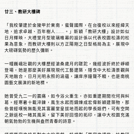
廿三、教研大樓碑
「我校肇建於金陵甲於東南，蜚聲國際，在台復校以來經緯天
地，追求卓越、百年樹人
……
。」新穎「教研大樓」設計如似
日月輝映，大禮堂月型玻璃帷幕的設計係以代表校園松濤的松
果為意象，而教研大樓則以方正陽剛之日型格局為主，展現中
大磅礴氣勢的歷久彌新。
一幢巍峨壯觀的大樓歷經滄桑歲月的蹉跎，幾經波折終於崢嶸
登場，她是那麼美好展現現代工藝建築，隱含中大松濤景觀與
天地融合，日月光明永照的涵蘊，讓庠序鐘聲不輟，也是南桃
園藝文展演的新地標。
她曾受九二一的震痛，如今浴火重生，亦如重建期間坎坷與糾
葛。經寒暑十載淬鍊，風生水起而鑄煉成宏偉新穎建築物，那
些曾經嘆惋無能見其富麗堂皇拔地而起的學長姐們，可有空閑
之餘返校一睹其風采，留下美好回憶的拓印，讓中大校園充滿
朝氣勃勃的生機與盎然青春的詩意。