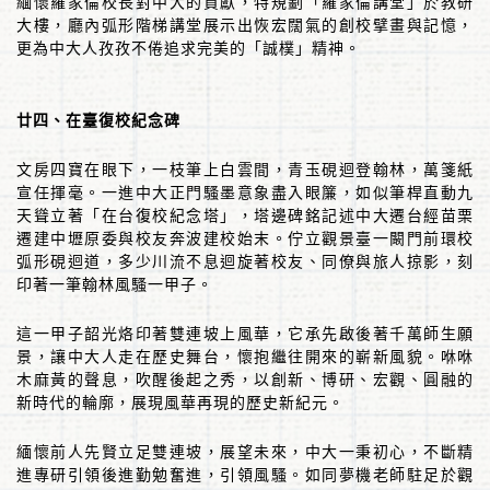
緬懷羅家倫校長對中大的貢獻，特規劃「羅家倫講堂」於教研
大樓，廳內弧形階梯講堂展示出恢宏闊氣的創校擘畫與記憶，
更為中大人孜孜不倦追求完美的「誠樸」精神。
廿四、在臺復校紀念碑
文房四寶在眼下，一枝筆上白雲間，青玉硯迴登翰林，萬箋紙
宣任揮毫。一進中大正門騷墨意象盡入眼簾，如似筆桿直動九
天聳立著「在台復校紀念塔」，塔邊碑銘記述中大遷台經苗栗
遷建中壢原委與校友奔波建校始末。佇立觀景臺一闞門前環校
弧形硯迴道，多少川流不息迴旋著校友、同僚與旅人掠影，刻
印著一筆翰林風騷一甲子。
這一甲子韶光烙印著雙連坡上風華，它承先啟後著千萬師生願
景，讓中大人走在歷史舞台，懷抱繼往開來的嶄新風貌。咻咻
木麻黃的聲息，吹醒後起之秀，以創新、博研、宏觀、圓融的
新時代的輪廓，展現風華再現的歷史新紀元。
緬懷前人先賢立足雙連坡，展望未來，中大一秉初心，不斷精
進專研引領後進勤勉奮進，引領風騷。如同夢機老師駐足於觀