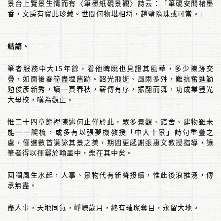
景台上覽景生情而有〈筆墨紙硯景觀〉詩云：「筆硯安閒楮墨
香，文房有寶此珍藏。世間何物堪相埒，趙璧隋珠或可當。」
結語、
筆者服務中大
15
年餘，看他睥睨也見證其風華，多少陳跡交
疊，如雨後春筍盡埋舊跡。韶光飛逝、風雨多舛，難抗奮進勤
勉俊彥新秀，讀一頁春秋，薪傳有序，振翮而舞，功成業豐光
大母校，嘆為觀止。
惟二十四章節裡陳述何止僅於此，眾多景觀、館舍、建物雖未
能一一爬梳，或多有以張夢機教授「中大十景」詩句重疊之
處，僅選數首讚詠其景之美，期間更感謝張惠文教授指導，讓
筆者得以揮灑於翰墨中，樂在其中矣。
回矙風生水起，人事、景物代有新聲接續，惟此後浪推湧，傳
承無盡。
盡人事，天地同氣，崢嶸歲月，終有璀璨奪目，永留大地。