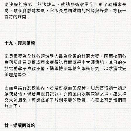
潮汐般的掠影，無法駐留，就請藝術家常佇，累了就鋪來長
凳，歇個腳靜聽松風，它卻長成銅鐵鏽的松緣與綠夢，等候一
首詩的炸開。
十九、諾貝爾椅
諾貝爾獎為全球各領域學人最為欣羨的桂冠大獎，因而校園各
角落都能看見鑲崁歷來獲得諾貝爾獎得主大師
傳記，其目的在
於惕勵學子孜孜不倦、勤學博研專精各學術研究，以求獲致完
美翹楚尊榮。
因而無論行於校園內，若是暫歇而坐涼椅，切莫吝惜讀一讀那
鑲崁銘傳，倘若無視其記述，亦如風雨吹襲寂寥之境，錯失神
交大師風采，可謂蹉跎了片刻寧靜的聆賞，心靈上可是悵惘而
無言了。
廿、樂讀園碑銘