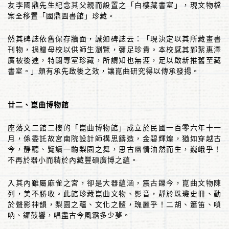
友李國鼎先生紀念其父親而設置之「白樓藏書室」，現文物檔
案全移置「國鼎圖書館」珍藏。
然其碑誌依舊保存牆面，誠如碑誌云：「現決定以其所藏畫書
刊物，捐贈母校以供師生瀏覽，彌足珍貴。本校感其鄴絮惠澤
廣被後進，特闢專室珍藏，所謂知也無涯，足以啟新推舊至藏
書室。」頗有承先啟後之效，讓崑曲研究得以傳承發揚。
廿二、崑曲博物館
座落文二館二樓的「崑曲博物館」成立於民國一百零六年十一
月，係委託故宮南院設計師構思鑄造，金碧輝煌，猶如穿越古
今，靜聽、覽讀一齣梨園之舞，思古幽情油然而生，巍峨乎！
不再於器小而精於內藏豐碩廣博之蘊。
入其內雖屬麻雀之宮，卻是大器蘊涵，震古鑠今，崑曲文物陳
列，美不勝收。此館珍藏崑曲文物、影音，靜於珠璣史冊、動
於聲影神韻，梨園之蘊、文化之髓，瑰麗乎！二胡、簫笛、嗩
吶、鑼鼓響，唱盡古今風霜多少夢。