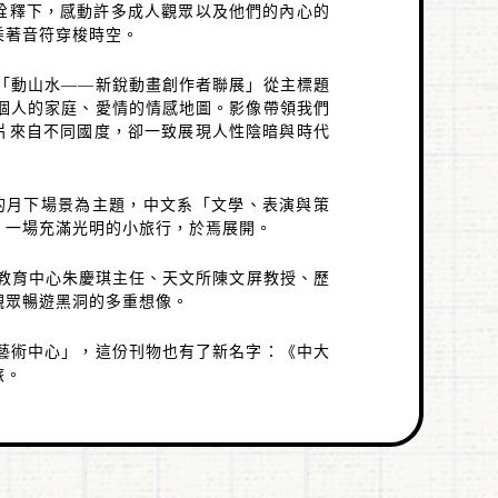
詮釋下，感動許多成人觀眾以及他們的內心的
乘著音符穿梭時空。
「動山水
——
新銳動畫創作者聯展」從主標題
個人的家庭、愛情的情感地圖。影像帶領我們
片來自不同國度，卻一致展現人性陰暗與時代
的月下場景為主題，中文系「文學、表演與策
，一場充滿光明的小旅行，於焉展開。
教育中心朱慶琪主任、天文所陳文屏教授、歷
觀眾暢遊黑洞的多重想像。
藝術中心」，這份刊物也有了新名字：《中大
旅。