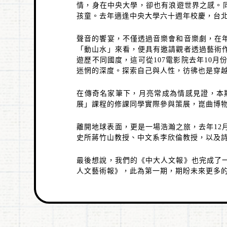
情，身在中央大學，卻也有浪遊世界之感。
孩童。去年適逢中央大學六十週年校慶，台
聲音的饗宴，不僅透過音樂會和音樂劇，在
「動山水」來看，便具有邀請觀者透過藝術
遊歷不同國度，這可從
107
電影院去年
10
月
迷惘的深度。探索自己與人性，彷彿也是穿
在傳奇名家筆下，月亮常成為情感見證，本
展」課程的修課同學實際參與策展，崑曲博
離開地球表面，更是一場浩瀚之旅，去年
12
史所蔣竹山教授、中文系李欣倫教授，以及
最後想說，我們的《中大人文報》也完成了
人文藝術報》，此為第一期，期盼未來更多