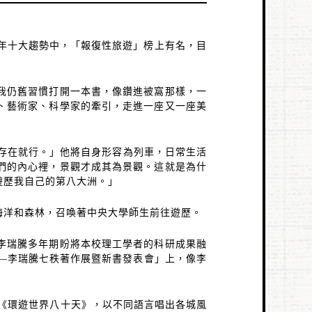
年十大趨勢中，「報復性旅遊」榜上有名，目
我仍舊習慣打開一本書，像鑽進被窩那樣，一
、藝術家、科學家的牽引，走進一座又一座美
存在就行。」他將自身形容為列車，日常生活
們的內心裡，景觀才成其為景觀。這就是為什
遊歷我自己的第八大洲。」
海洋和森林，召喚著中央大學師生前往遊歷。
李瑞騰多年期盼將本校理工學者的科研成果融
—
李瑞騰七秩著作展暨新書發表會」上，像李
《環遊世界八十天》，以不同語言唱出各城風