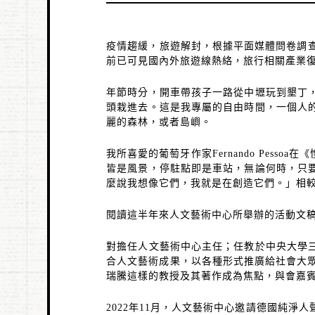
疫情趨緩，旅遊解封，根據平面媒體問卷調
前已可見國內外旅遊線熱絡，旅行相關產業
年節時分，開車帶孩子一路從中壢玩到墾丁
頭栽進去。這是我專屬的自由時間，一個人
麗的森林，或者島嶼。
我所喜愛的葡萄牙作家
Fernando Pessoa
在《
皆是風景，停駐點即是車站，無論何時，只
麼說我想像它們，我就是在創造它們。」相
閱讀這半年來人文藝術中心所舉辦的活動文
對擔任人文藝術中心主任；任教於中央大學
合人文藝術成果，以各種形式推廣給社會大
瑞騰這樣的教授及其著作成為焦點，與會嘉
2022
年
11
月，人文藝術中心邀請德國純淨人