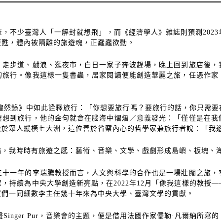
查，不少臺灣人「一解封就想飛」，而《經濟學人》雜誌則預測
2023
復甦，體內被隔離的旅遊魂，正蠢蠢欲動。
，走步道、戲浪、逛夜市，白日一家子奔波趕場，晚上回到旅店後，
的旅行。像我這樣一隻書蟲，居家閱讀便能創造華麗之旅，任憑作家
惶然錄》中如此詮釋旅行：「你想要旅行嗎？要旅行的話，你只需要
要想到旅行，他的金句就會在腦海中熠熠／意義發光：「僅僅是在我
較於眾人縱橫七大洲，這位善於省察內心的哲學家兼旅行者說：「我
稿，我時時有旅遊之感：藝術、音樂、文學、戲劇形成島嶼、板塊、
三十一年的李瑞騰教授而言，人文與科學的合作也是一場壯闊之旅，
眾，持續為中央大學創造新亮點，在
2022
年
12
月「像我這樣的教授
—
賓們一同細數李主任幾十年來為中央大學、臺灣文學的貢獻。
聲
Singer Pur
，音樂會的主題，便是借用法國作家儒勒
·
凡爾納所寫的