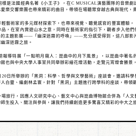
同樣是法國經典名著《小王子》，在
C MUSICAL
演藝團隊的音樂劇
北愛樂交響樂團也帶來精彩的曲目，帶領在場聽眾穿越古典與現代，
年輕藝術家的多元媒材探索下，也帶來視覺、聽覺感官的豐富體驗，
作品，在室內賞遊山水之意，同時在藝術家的指引下，觀者步入他們
份的主題影展
——
「幽深迷霧的呼喚」
——
充分感受得到，這八部影
越幽深迷霧之旅。
期報導特展「一點明月窺人：崑曲中的月下風景」，以崑曲中著名
物館也與中央大學人事室共同舉辦彩繪花燈活動，走覽元宵燈會勝景
月
20
日所舉辦的「黑洞：科學、哲學與文學藝術」座談會，邀請科學
詩人白靈、編劇林孟寰，針對「黑洞」主題進行跨學科的座談，帶領
一場旅行，因應人文研究中心、藝文中心與崑曲博物館合併為「人文
的師生投入、關注與參與，讓我們持續創造更多驚喜又精彩的中大之