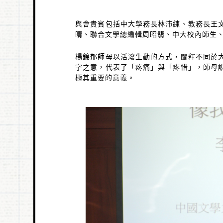
與會貴賓包括中大學務長林沛練、教務長王
晴、聯合文學總編輯周昭翡、中大校內師生
楊錦郁師母以活潑生動的方式，闡釋不同於
字之意，代表了「疼痛」與「疼惜」，師母
極其重要的意義。