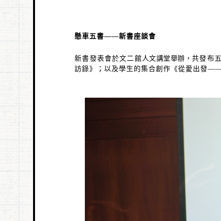
懸車五書
——
新書座談會
新書發表會於文二館
人文講堂舉辦
，
共發布
訪錄》；以及學生的集合創作《從愛出發
—