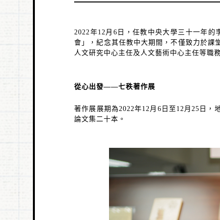
2022
年
12
月
6
日，任教中央大學三十一年的
會」，紀念其任教中大期間，不僅致力於課
人文研究中心主任及人文藝術中心主任等職
從心出發
——
七秩著作展
著作展展期為
2022
年
12
月
6
日至
12
月
25
日，
論文集二十本。