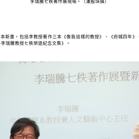
李瑞騰七秩著作展現場。（潘殷琪攝）
五本新書，包括李教授著作三本《像我這樣的教授》、《府城四年》
—
李瑞騰教授七秩榮退紀念文集》。