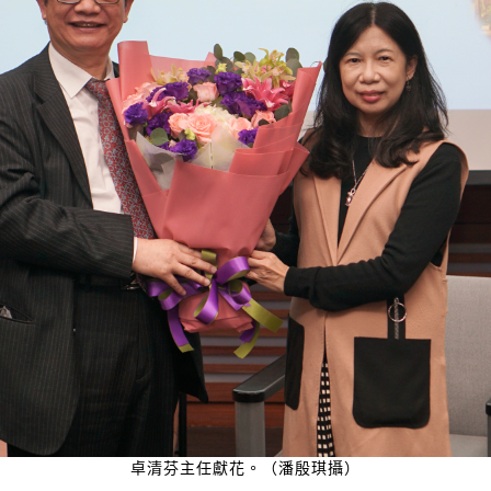
卓清芬主任獻花。（潘殷琪攝）