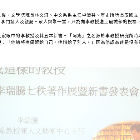
文俊、文學院院長林文淇、中文系系主任卓清芬、歷史所所長皮國立
、李門諸人及親屬。眾人齊聚一堂，只為向李教授送上最誠摯的祝福
大家眼中的李教授及其五本新書。「阿疼」之名源於李教授研究所時
說：「他總將疼痛留給自己，疼惜給了別人。」因為他認為疼是沒有