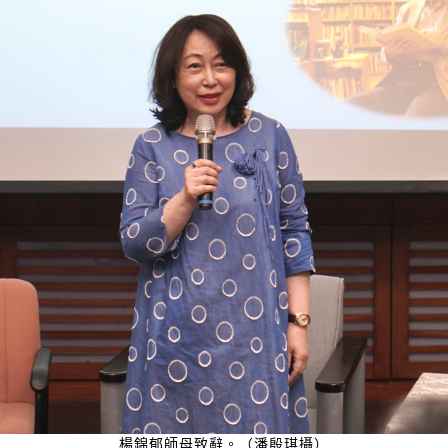
楊錦郁師母致辭。（潘殷琪攝）