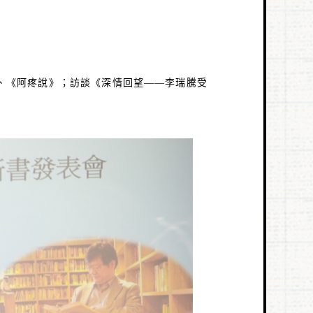
、《阿疼說》；訪談《深情回望
——
李瑞騰受